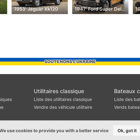
1953' Jaguar Xk120
1947' Ford Super Deluxe
SOUTENONS L'UKRAINE
Utilitaires classique
Bateaux c
siques
Liste des utilitaires classique
Liste des ba
ue
Vendre des véhicule utilitaire
Vends batea
We use cookies to provide you with a better service
Ok, got it
©2017-2026 - ClassicMotors