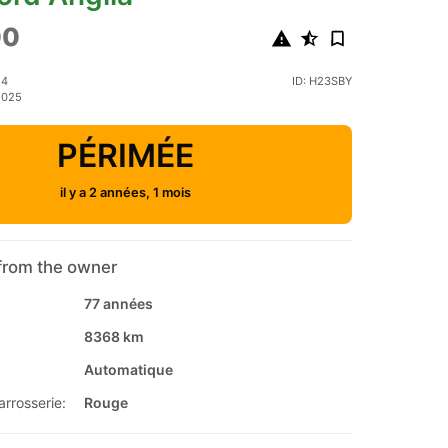
00
24
ID: H23SBY
2025
PÉRIMÉE
il y a 2 années, 1 mois
from the owner
77 années
8368 km
Automatique
arrosserie:
Rouge