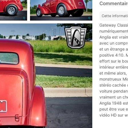
Commentaire
Cette informat
Gateway Classic
numériquement 
Anglia est vra
avec un compre
et un étrange 
positive 4:10. 
effort sur le b
intérieur entiè
et même alors, 
monstrueux Mic
stéréo cachée d
voiture pendant
vraiment un ch
Anglia 1948 es
peut être vue e
vidéo HD sur 