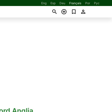
Eng
Esp
Deu
Français
Por
Рус
ord Anglia