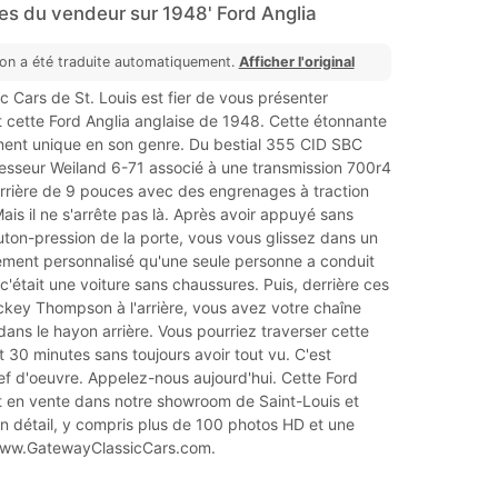
s du vendeur sur 1948' Ford Anglia
ion a été traduite automatiquement.
Afficher l'original
 Cars de St. Louis est fier de vous présenter
cette Ford Anglia anglaise de 1948. Cette étonnante
iment unique en son genre. Du bestial 355 CID SBC
sseur Weiland 6-71 associé à une transmission 700r4
arrière de 9 pouces avec des engrenages à traction
Mais il ne s'arrête pas là. Après avoir appuyé sans
outon-pression de la porte, vous vous glissez dans un
rement personnalisé qu'une seule personne a conduit
c'était une voiture sans chaussures. Puis, derrière ces
key Thompson à l'arrière, vous avez votre chaîne
ans le hayon arrière. Vous pourriez traverser cette
 30 minutes sans toujours avoir tout vu. C'est
ef d'oeuvre. Appelez-nous aujourd'hui. Cette Ford
t en vente dans notre showroom de Saint-Louis et
n détail, y compris plus de 100 photos HD et une
www.GatewayClassicCars.com.