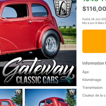
$116,0
Publié 28 Juin 20
Mis à jour 8 Mars 
Information 
Âge:
Kilométrage:
Transmission:
Couleur de la c