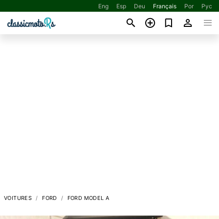
Eng
Esp
Deu
Français
Por
Рус
VOITURES
FORD
FORD MODEL A