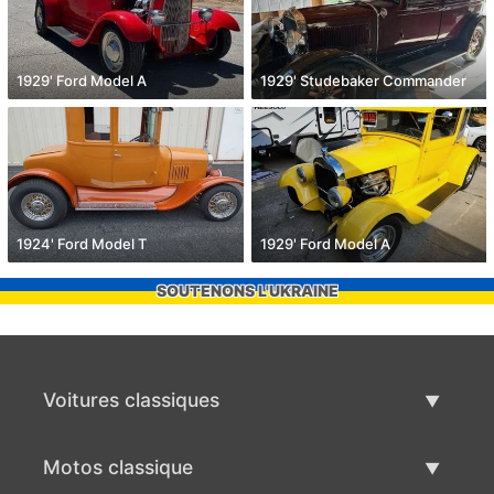
1929' Ford Model A
1929' Studebaker Commander
1924' Ford Model T
1929' Ford Model A
SOUTENONS L'UKRAINE
Voitures classiques
Liste des voitures classiques
Motos classique