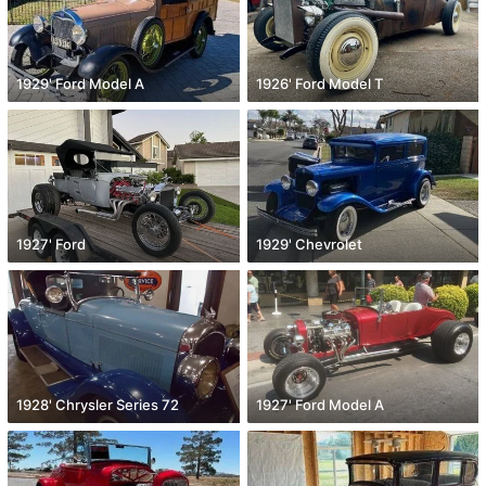
1929' Ford Model A
1926' Ford Model T
1927' Ford
1929' Chevrolet
1928' Chrysler Series 72
1927' Ford Model A