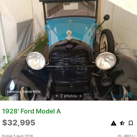
2 photos
1928' Ford Model A
$32,995
Publié 5 Avril 2026
ID: J88ZcJ