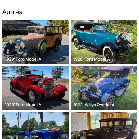
Autres
1929' Ford Model A
1928' Ford Model A
1929' Ford Model A
1924' Willys Overland