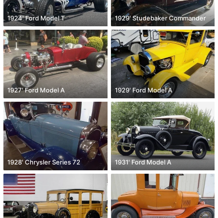
1924' Ford Model T
1929' Studebaker Commander
1927' Ford Model A
1929' Ford Model A
1928' Chrysler Series 72
1931' Ford Model A