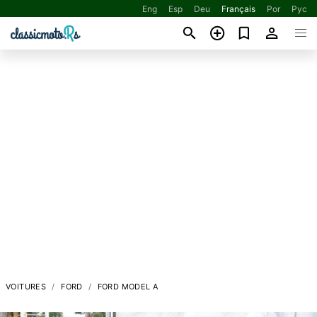
Eng
Esp
Deu
Français
Por
Рус
VOITURES
FORD
FORD MODEL A