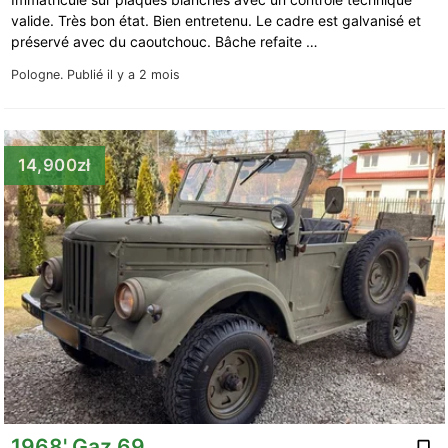
valide. Très bon état. Bien entretenu. Le cadre est galvanisé et
préservé avec du caoutchouc. Bâche refaite …
Pologne.
Publié il y a 2 mois
14,900zł
1968' Gaz 69