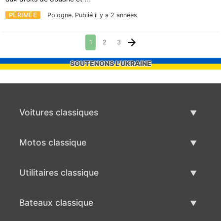
PÉRIMÉE
Pologne.
Publié il y a 2 années
1
2
3
SOUTENONS L'UKRAINE
Voitures classiques
Liste des voitures classiques
Motos classique
Vendre voiture classique
Liste des motos classiques
Utilitaires classique
Vendre moto classique
Liste des utilitaires classique
Bateaux classique
Vendre des véhicule utilitaire