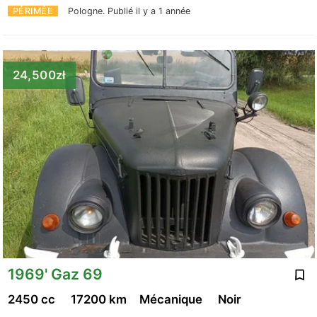
PÉRIMÉE
Pologne.
Publié il y a 1 année
24,500zł
1969' Gaz 69
2450 cc
17200 km
Mécanique
Noir