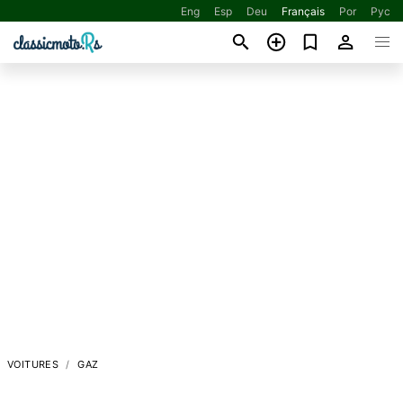
Eng
Esp
Deu
Français
Por
Рус
VOITURES
GAZ