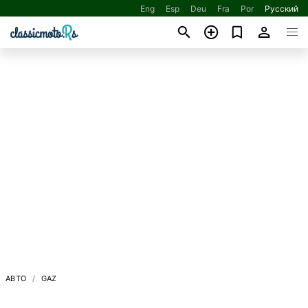
Eng
Esp
Deu
Fra
Por
Русский
АВТО
GAZ