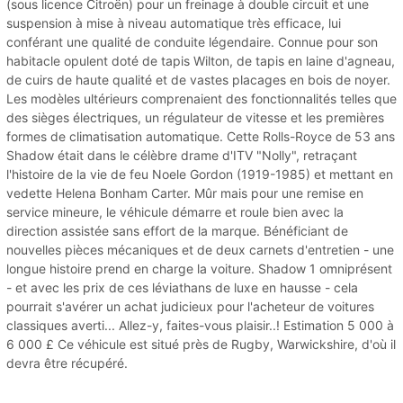
(sous licence Citroën) pour un freinage à double circuit et une
suspension à mise à niveau automatique très efficace, lui
conférant une qualité de conduite légendaire. Connue pour son
habitacle opulent doté de tapis Wilton, de tapis en laine d'agneau,
de cuirs de haute qualité et de vastes placages en bois de noyer.
Les modèles ultérieurs comprenaient des fonctionnalités telles que
des sièges électriques, un régulateur de vitesse et les premières
formes de climatisation automatique. Cette Rolls-Royce de 53 ans
Shadow était dans le célèbre drame d'ITV "Nolly", retraçant
l'histoire de la vie de feu Noele Gordon (1919-1985) et mettant en
vedette Helena Bonham Carter. Mûr mais pour une remise en
service mineure, le véhicule démarre et roule bien avec la
direction assistée sans effort de la marque. Bénéficiant de
nouvelles pièces mécaniques et de deux carnets d'entretien - une
longue histoire prend en charge la voiture. Shadow 1 omniprésent
- et avec les prix de ces léviathans de luxe en hausse - cela
pourrait s'avérer un achat judicieux pour l'acheteur de voitures
classiques averti... Allez-y, faites-vous plaisir..! Estimation 5 000 à
6 000 £ Ce véhicule est situé près de Rugby, Warwickshire, d'où il
devra être récupéré.