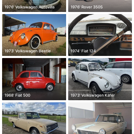
1976' Volkswagen Autovilla
1976' Rover 350S
1973' Volkswagen Beetle
1974' Fiat 124
1968' Fiat 500
1973' Volkswagen Käfer