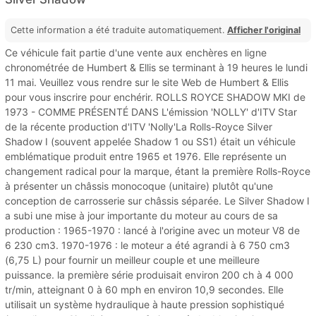
Cette information a été traduite automatiquement.
Afficher l'original
Ce véhicule fait partie d'une vente aux enchères en ligne
chronométrée de Humbert & Ellis se terminant à 19 heures le lundi
11 mai. Veuillez vous rendre sur le site Web de Humbert & Ellis
pour vous inscrire pour enchérir. ROLLS ROYCE SHADOW MKI de
1973 - COMME PRÉSENTÉ DANS L'émission 'NOLLY' d'ITV Star
de la récente production d'ITV 'Nolly'La Rolls-Royce Silver
Shadow I (souvent appelée Shadow 1 ou SS1) était un véhicule
emblématique produit entre 1965 et 1976. Elle représente un
changement radical pour la marque, étant la première Rolls-Royce
à présenter un châssis monocoque (unitaire) plutôt qu'une
conception de carrosserie sur châssis séparée. Le Silver Shadow I
a subi une mise à jour importante du moteur au cours de sa
production : 1965-1970 : lancé à l'origine avec un moteur V8 de
6 230 cm3. 1970-1976 : le moteur a été agrandi à 6 750 cm3
(6,75 L) pour fournir un meilleur couple et une meilleure
puissance. la première série produisait environ 200 ch à 4 000
tr/min, atteignant 0 à 60 mph en environ 10,9 secondes. Elle
utilisait un système hydraulique à haute pression sophistiqué