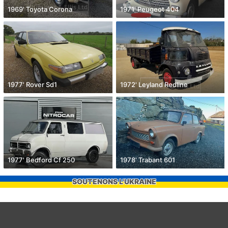
1969' Toyota Corona
1971' Peugeot 404
1977' Rover Sd1
1972' Leyland Redline
1977' Bedford Cf 250
1978' Trabant 601
SOUTENONS L'UKRAINE