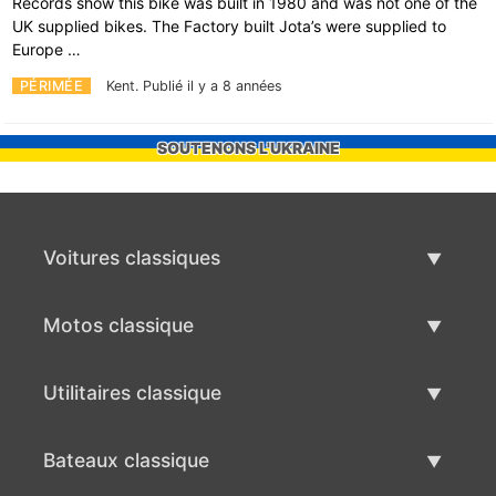
Records show this bike was built in 1980 and was not one of the
UK supplied bikes. The Factory built Jota’s were supplied to
Europe …
PÉRIMÉE
Kent.
Publié il y a 8 années
SOUTENONS L'UKRAINE
Voitures classiques
Liste des voitures classiques
Motos classique
Vendre voiture classique
Liste des motos classiques
Utilitaires classique
Vendre moto classique
Liste des utilitaires classique
Bateaux classique
Vendre des véhicule utilitaire