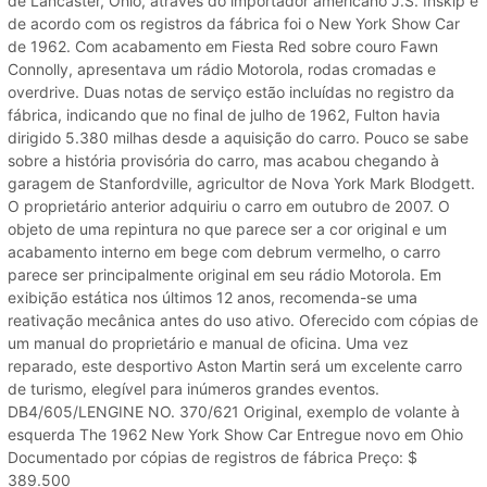
de Lancaster, Ohio, através do importador americano J.S. Inskip e
de acordo com os registros da fábrica foi o New York Show Car
de 1962. Com acabamento em Fiesta Red sobre couro Fawn
Connolly, apresentava um rádio Motorola, rodas cromadas e
overdrive. Duas notas de serviço estão incluídas no registro da
fábrica, indicando que no final de julho de 1962, Fulton havia
dirigido 5.380 milhas desde a aquisição do carro. Pouco se sabe
sobre a história provisória do carro, mas acabou chegando à
garagem de Stanfordville, agricultor de Nova York Mark Blodgett.
O proprietário anterior adquiriu o carro em outubro de 2007. O
objeto de uma repintura no que parece ser a cor original e um
acabamento interno em bege com debrum vermelho, o carro
parece ser principalmente original em seu rádio Motorola. Em
exibição estática nos últimos 12 anos, recomenda-se uma
reativação mecânica antes do uso ativo. Oferecido com cópias de
um manual do proprietário e manual de oficina. Uma vez
reparado, este desportivo Aston Martin será um excelente carro
de turismo, elegível para inúmeros grandes eventos.
DB4/605/LENGINE NO. 370/621 Original, exemplo de volante à
esquerda The 1962 New York Show Car Entregue novo em Ohio
Documentado por cópias de registros de fábrica Preço: $
389.500