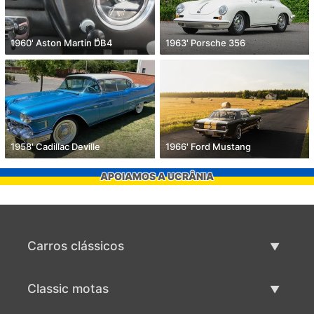
1960' Aston Martin DB4
1963' Porsche 356
1958' Cadillac Deville
1966' Ford Mustang
APOIAMOS A UCRÂNIA
Carros clássicos
Lista de carros clássicos
Classic motas
Vender carro clássico