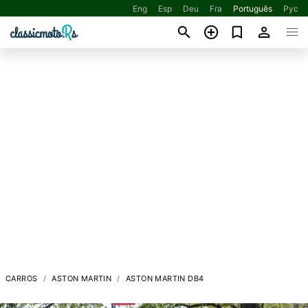
Eng
Esp
Deu
Fra
Português
Рус
CARROS
ASTON MARTIN
ASTON MARTIN DB4