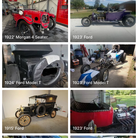
1922' Morgan 4 Seater
1923' Ford
1924' Ford Model T
1923' Ford Model T
1915' Ford
1923' Ford