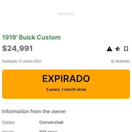
sem foto
1919' Buick Custom
$24,991
Publicado 17 Junho 2021
ID: BoWNQL
EXPIRADO
5 years, 1 month atrás
Information from the owner
Corpo:
Conversível
Idade:
102 anos