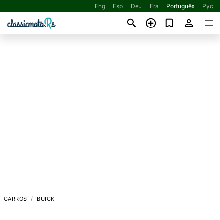
Eng
Esp
Deu
Fra
Português
Рус
CARROS
BUICK