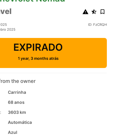
vel
2025
ID: FzCRQH
ubro 2025
EXPIRADO
1 year, 3 months atrás
from the owner
Carrinha
68 anos
:
3603 km
Automática
Azul