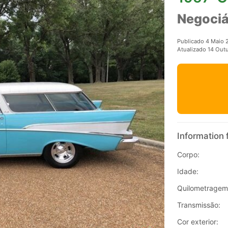
Negociá
Publicado 4 Maio 
Atualizado 14 Out
Information 
Corpo:
Idade:
Quilometragem
Transmissão:
Cor exterior: