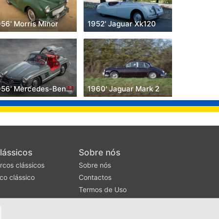
56' Morris Minor
1952' Jaguar Xk120
1956' Mercedes-Benz 300SL
1960' Jaguar Mark 2
lássicos
Sobre nós
rcos clássicos
Sobre nós
co clássico
Contactos
Termos de Uso