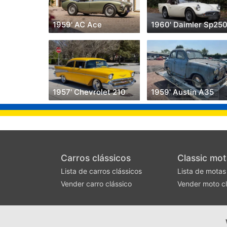
1959' AC Ace
1960' Daimler Sp25
1957' Chevrolet 210
1959' Austin A35
Carros clássicos
Classic mot
Lista de carros clássicos
Lista de motas
Vender carro clássico
Vender moto cl