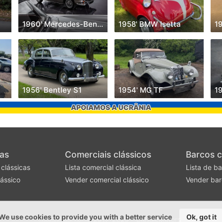
0
1960' Mercedes-Benz Sl Class
1958' BMW Isetta
19
1956' Bentley S1
1954' MG TF
APOIAMOS A UCRÂNIA
as
Comerciais clássicos
Barcos c
 clássicas
Lista comercial clássica
Lista de ba
ássico
Vender comercial clássico
Vender bar
We use cookies to provide you with a better service
Ok, got it
©2017-2026 - ClassicMotors