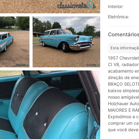
Interior:
Eletrónica:
Comentários
Esta informaçã
1957 Chevrole
CI V8, radiador
acabamento em
direção de ener
BRAÇO SELOTE,
baixos simples
nosso amigável
Holzhauer Aut
MAIORES E RÁ
Explodimos a c
comprar um car
que você deve 