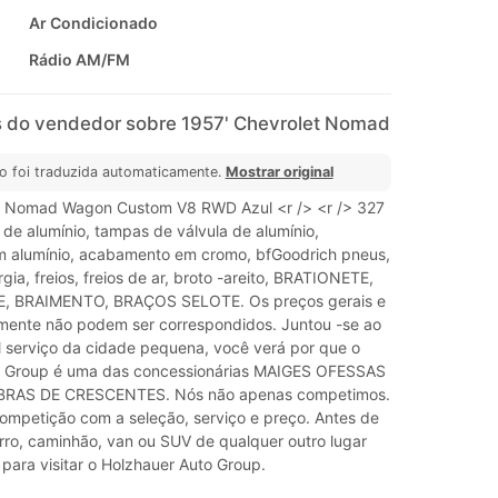
Ar Condicionado
Rádio AM/FM
 do vendedor sobre 1957' Chevrolet Nomad
o foi traduzida automaticamente.
Mostrar original
t Nomad Wagon Custom V8 RWD Azul <r /> <r /> 327
 de alumínio, tampas de válvula de alumínio,
 alumínio, acabamento em cromo, bfGoodrich pneus,
gia, freios, freios de ar, broto -areito, BRATIONETE,
 BRAIMENTO, BRAÇOS SELOTE. Os preços gerais e
mente não podem ser correspondidos. Juntou -se ao
 serviço da cidade pequena, você verá por que o
o Group é uma das concessionárias MAIGES OFESSAS
BRAS DE CRESCENTES. Nós não apenas competimos.
ompetição com a seleção, serviço e preço. Antes de
ro, caminhão, van ou SUV de qualquer outro lugar
para visitar o Holzhauer Auto Group.