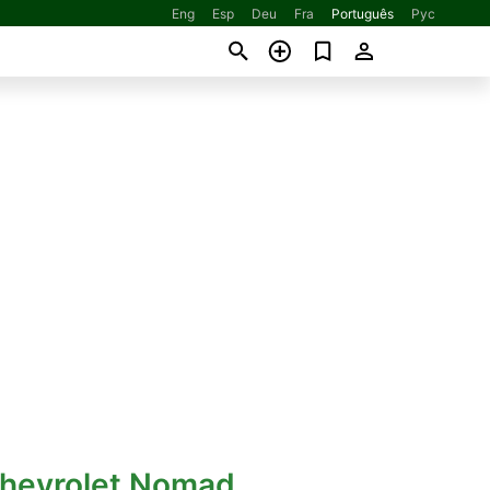
Eng
Esp
Deu
Fra
Português
Рус
Chevrolet Nomad