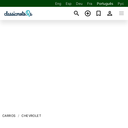
Eng
Esp
Deu
Fra
Português
Рус
CARROS
CHEVROLET