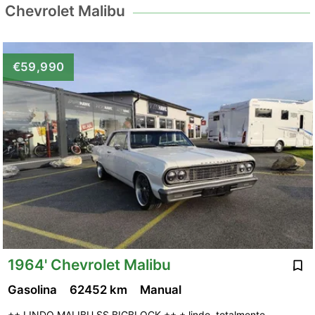
Chevrolet Malibu
€59,990
1964' Chevrolet Malibu
Gasolina
62452 km
Manual
++ LINDO MALIBU SS BIGBLOCK ++ + lindo, totalmente