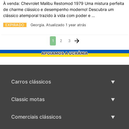
À venda: Chevrolet Malibu Restomod 1979 Uma mistura perfeita
de charme clássico e desempenho moderno! Descubra um
clássico atemporal trazido à vida com poder e …
EXPIRADO
Georgia.
Atualizado 1 year atrás
1
2
3
APOIAMOS A UCRÂNIA
Carros clássicos
Lista de carros clássicos
Classic motas
Vender carro clássico
Lista de motas clássicas
Comerciais clássicos
Vender moto clássico
Lista comercial clássica