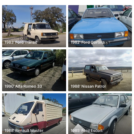
1983' Ford Transit
1982' Ford Cortina
1990' Alfa Romeo 33
1988' Nissan Patrol
1988' Renault Master
1985' Ford Escort