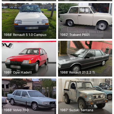
1988' Renault 5 1.0 Campus
1982' Trabant P601
1988' Opel Kadett
1988' Renault 21 2.2 Ti
1988' Volvo 760
1987' Suzuki Santana