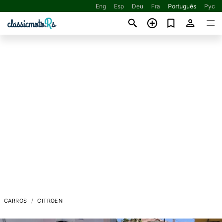
Eng
Esp
Deu
Fra
Português
Рус
CARROS
CITROEN