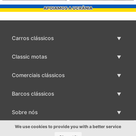
APOIAMOS A UCRÂNIA
Carros clássicos
Lista de carros clássicos
Classic motas
Vender carro clássico
Lista de motas clássicas
Comerciais clássicos
Vender moto clássico
Lista comercial clássica
Barcos clássicos
Vender comercial clássico
Lista de barcos clássicos
Sobre nós
Vender barco clássico
Sobre nós
We use cookies to provide you with a better service