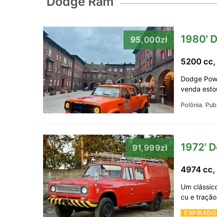
Dodge Ram
1980' 
95,000zł
5200 cc
Dodge Powe
venda est
Polônia.
Pub
1972' 
91,999zł
4974 cc,
Um clássic
cu e traçã
EXPIRADO