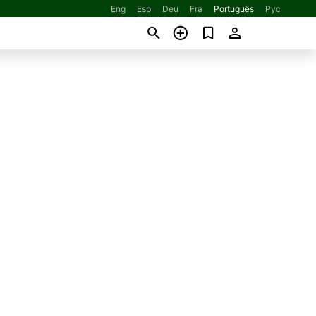
Eng
Esp
Deu
Fra
Português
Рус