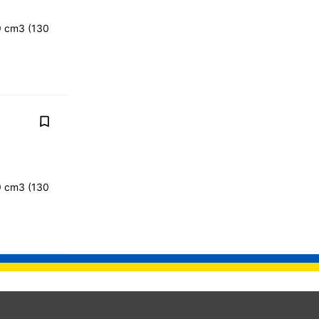
9 cm3 (130
o
9 cm3 (130
o