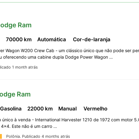
Dodge Ram
,
70000 km
Automática
Cor-de-laranja
r Wagon W200 Crew Cab - um clássico único que não pode ser per
ou oferecendo uma cabine dupla Dodge Power Wagon …
licado 1 month atrás
Dodge Ram
 Gasolina
22000 km
Manual
Vermelho
o único à venda - International Harvester 1210 de 1972 com motor 5
o 4x4. Este não é um carro …
Polônia.
Publicado 4 months atrás