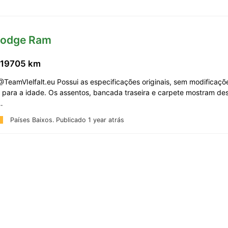
Dodge Ram
119705 km
@TeamVIelfalt.eu Possui as especificações originais, sem modificaçõe
 para a idade. Os assentos, bancada traseira e carpete mostram de
 …
Países Baixos.
Publicado 1 year atrás