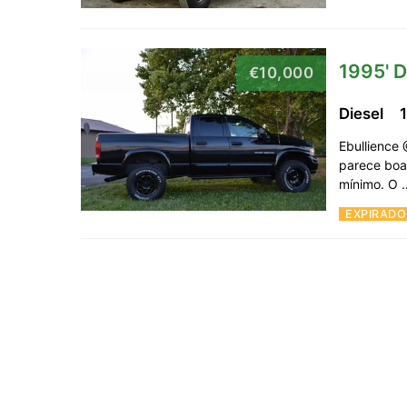
1995' 
€10,000
Diesel
Ebullience 
parece boa
mínimo. O
EXPIRADO