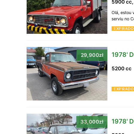
5900 cc
Olá, estou
serviu no 
EXPIRADO
1978' 
29,900zł
5200 cc
EXPIRADO
1978' 
33,000zł