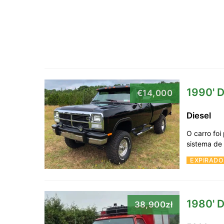
1990' 
€14,000
Diesel
O carro foi
sistema de
EXPIRADO
1980' 
38,900zł