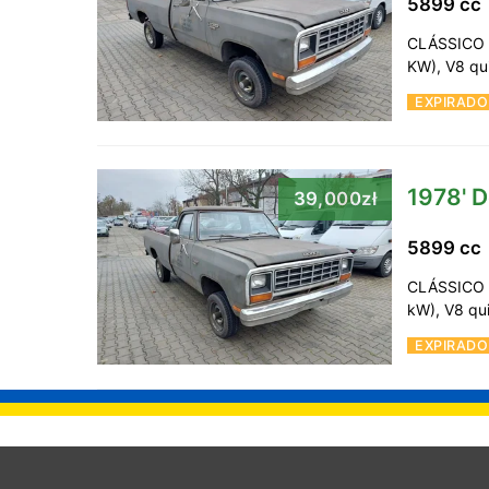
5899 c
CLÁSSICO à
KW), V8 qu
EXPIRADO
1978' 
39,000zł
5899 c
CLÁSSICO à
kW), V8 qu
EXPIRADO