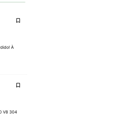
dido! À
.0 V8 304