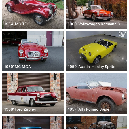
1954' MG TF
1960' Volkswagen Karmann Ghia
1959' MG MGA
1959' Austin-Healey Sprite
1958' Ford Zephyr
1957' Alfa Romeo Spider