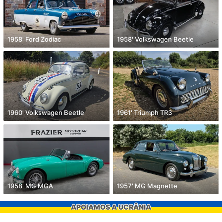
1958' Ford Zodiac
1958' Volkswagen Beetle
1960' Volkswagen Beetle
1961' Triumph TR3
1958' MG MGA
1957' MG Magnette
APOIAMOS A UCRÂNIA