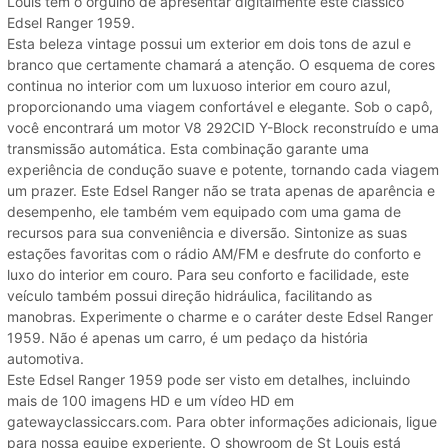
Louis tem o orgulho de apresentar digitalmente este clássico
Edsel Ranger 1959.
Esta beleza vintage possui um exterior em dois tons de azul e
branco que certamente chamará a atenção. O esquema de cores
continua no interior com um luxuoso interior em couro azul,
proporcionando uma viagem confortável e elegante. Sob o capô,
você encontrará um motor V8 292CID Y-Block reconstruído e uma
transmissão automática. Esta combinação garante uma
experiência de condução suave e potente, tornando cada viagem
um prazer. Este Edsel Ranger não se trata apenas de aparência e
desempenho, ele também vem equipado com uma gama de
recursos para sua conveniência e diversão. Sintonize as suas
estações favoritas com o rádio AM/FM e desfrute do conforto e
luxo do interior em couro. Para seu conforto e facilidade, este
veículo também possui direção hidráulica, facilitando as
manobras. Experimente o charme e o caráter deste Edsel Ranger
1959. Não é apenas um carro, é um pedaço da história
automotiva.
Este Edsel Ranger 1959 pode ser visto em detalhes, incluindo
mais de 100 imagens HD e um vídeo HD em
gatewayclassiccars.com. Para obter informações adicionais, ligue
para nossa equipe experiente. O showroom de St Louis está