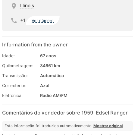
Illinois
+1
Ver número
Information from the owner
Idade:
67 anos
Quilometragem:
34661 km
Transmissão:
Automática
Cor exterior:
Azul
Eletrónica:
Rádio AM/FM
Comentários do vendedor sobre 1959' Edsel Ranger
Esta informação foi traduzida automaticamente.
Mostrar original