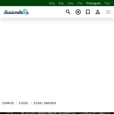
Eng
Esp
Deu
Fra
Português
Рус
CARROS
EDSEL
EDSEL RANGER