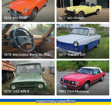
1974' MG MGB
1977' MG Midget
1978' Mercedes-Benz Slc Roadster
1977' Trabant 601
1976' UAZ 469 B
1983' Ford Mustang
APOIAMOS A UCRÂNIA