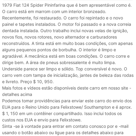
1979 Fiat 124 Spider Pininfarina que é bem apresentável como é.
O carro está em marrom com um interior bronzeado.
Recentemente, foi restaurado. O carro foi repintado e o novo
painel e tapetes instalados. O motor foi passado e a nova correia
dentada instalada. Outro trabalho inclui novas velas de ignição,
novos fios, novos rotores, novo alternador e carburadores
reconstruídos. A tinta está em muito boas condições, com apenas
alguns pequenos pontos de borbulha. O interior é limpo e
agradável. A mecânica está em boas condições. O carro corre e
dirige bem. A área de pneus sobressalente é muito limpa.
Underside parece ser limpo e sólido. Top conversível é novo. O
carro vem com tampa de inicialização, jantes de beleza das rodas
e livreto. Preço $ 10, 950.
Mais fotos e vídeos estão disponíveis deste carro em nosso site -
detalhes acima
Podemos tomar providências para enviar este carro do envio dos
EUA para o Reino Unido para Felixstowe/ Southampton e é aprox.
$ 1, 150 em um contêiner compartilhado. Isso inclui todos os
custos nos EUA e envio para Felixstowe.
Sinta -se à vontade para entrar em contato conosco por e -mail
usando o botão abaixo ou ligue para os detalhes abaixo para