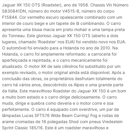
Jaguar XK 150 OTS (Roadster), ano de 1958. Chassis Vin Número
S830841DN, número do motor V4515-8, número do corpo
F15844. Cor vermelho escuro opalescente combinado com um
interior de couro bege e um tapete de lã combinando. O carro
apresenta uma blusa macia em preto mohair e uma tampa preta
do Tonneau. Este glorioso Jaguar XK 150 OTS (aberto a dois
lugares, chamado 'Roadster' nos EUA) foi vendido novo nos EUA.
O automóvel foi enviado para a Holanda no ano de 2010. Na
Holanda, o carro foi amplamente reformado: a carroceria foi
aperfeiçoada e repintada, e o carro mecanicamente foi
atualizado. O motor XK de seis cilindros foi substituído por um
exemplo revisado, o motor original ainda está disponível. Após a
conclusão das obras, os proprietários desfrutam totalmente do
carro há vários anos, descobrindo os Alpes e uma grande parte
da Itália. Este maravilhoso Roadster do Jaguar XK 150 é um bom
a muito bom estado e o carro dirige deliciosamente. O carro
muda, dirige e quebra como deveria e o motor corre e soa
perfeitamente. O carro é equipado com overdrive, um par de
lâmpadas Lucas SFT576 Wide Beam Curring/ Fog e rodas de
arame cromadas de 16 polegadas Shod com pneus Vredestein
Sprint Classic 185/16. Este é um roadster maravilhoso e