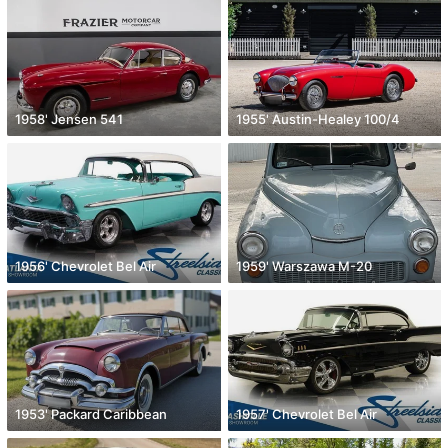
1958' Jensen 541
1955' Austin-Healey 100/4
1956' Chevrolet Bel Air
1959' Warszawa M-20
1953' Packard Caribbean
1957' Chevrolet Bel Air