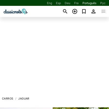
Eng
Esp
Deu
Fra
Português
Рус
CARROS
JAGUAR