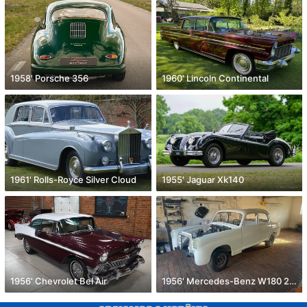
1958' Porsche 356
1960' Lincoln Continental
1961' Rolls-Royce Silver Cloud
1955' Jaguar Xk140
1956' Chevrolet Bel Air
1956' Mercedes-Benz W180 220a