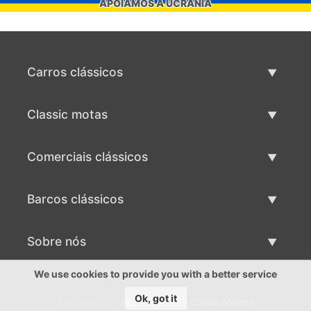
APOIAMOS A UCRÂNIA
Carros clássicos
Lista de carros clássicos
Classic motas
Vender carro clássico
Lista de motas clássicas
Comerciais clássicos
Vender moto clássico
Lista comercial clássica
Barcos clássicos
Vender comercial clássico
Lista de barcos clássicos
Sobre nós
Vender barco clássico
Sobre nós
We use cookies to provide you with a better service
Ok, got it
©2017-2026 - ClassicMotors
Contactos