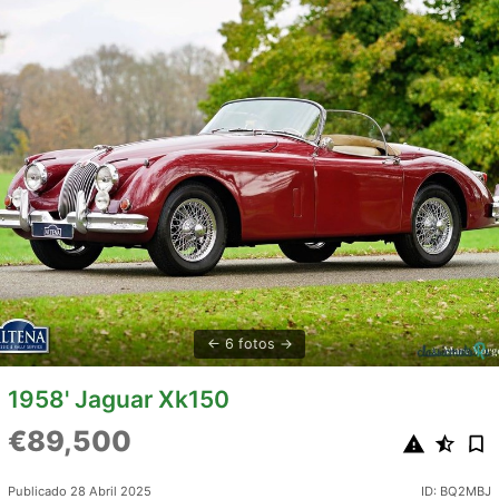
6 fotos
1958' Jaguar Xk150
€89,500
Publicado 28 Abril 2025
ID: BQ2MBJ