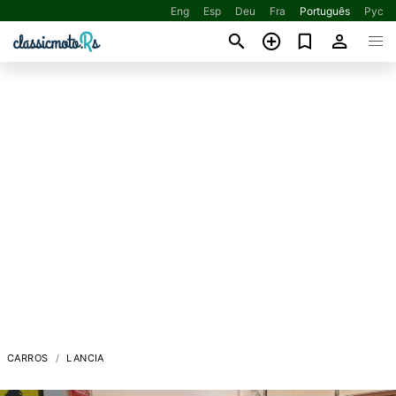
Eng
Esp
Deu
Fra
Português
Рус
CARROS
LANCIA