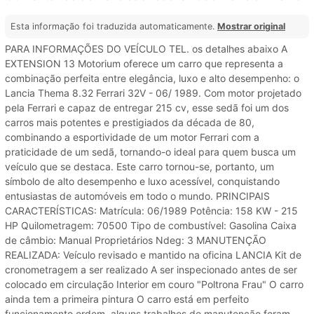
Esta informação foi traduzida automaticamente.
Mostrar original
PARA INFORMAÇÕES DO VEÍCULO TEL. os detalhes abaixo A
EXTENSION 13 Motorium oferece um carro que representa a
combinação perfeita entre elegância, luxo e alto desempenho: o
Lancia Thema 8.32 Ferrari 32V - 06/ 1989. Com motor projetado
pela Ferrari e capaz de entregar 215 cv, esse sedã foi um dos
carros mais potentes e prestigiados da década de 80,
combinando a esportividade de um motor Ferrari com a
praticidade de um sedã, tornando-o ideal para quem busca um
veículo que se destaca. Este carro tornou-se, portanto, um
símbolo de alto desempenho e luxo acessível, conquistando
entusiastas de automóveis em todo o mundo. PRINCIPAIS
CARACTERÍSTICAS: Matrícula: 06/1989 Potência: 158 KW - 215
HP Quilometragem: 70500 Tipo de combustível: Gasolina Caixa
de câmbio: Manual Proprietários Ndeg: 3 MANUTENÇÃO
REALIZADA: Veículo revisado e mantido na oficina LANCIA Kit de
cronometragem a ser realizado A ser inspecionado antes de ser
colocado em circulação Interior em couro "Poltrona Frau" O carro
ainda tem a primeira pintura O carro está em perfeito
funcionamento ordem, alguns trabalhos de manutenção foram