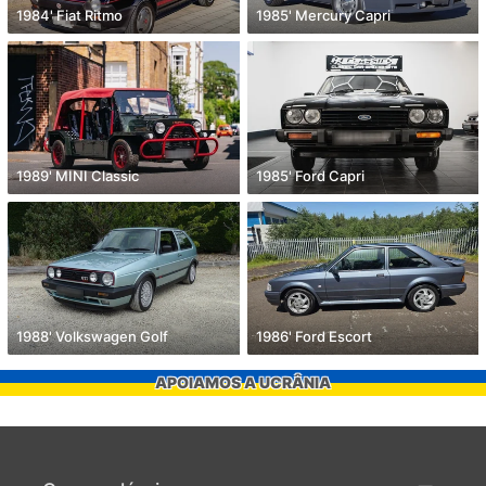
1984' Fiat Ritmo
1985' Mercury Capri
1989' MINI Classic
1985' Ford Capri
1988' Volkswagen Golf
1986' Ford Escort
APOIAMOS A UCRÂNIA