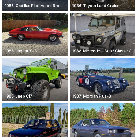
1986' Cadillac Fleetwood Brougham
1986' Toyota Land Cruiser
1988' Jaguar XJS
1988' Mercedes-Benz Classe G
1985' Jeep Cj7
1987' Morgan Plus-8