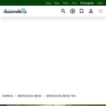
Eng
Esp
Deu
Fra
Português
Рус
CARROS
MERCEDES-BENZ
MERCEDES-BENZ 190