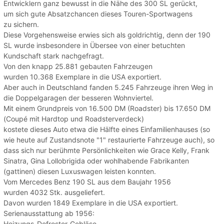
Entwicklern ganz bewusst in die Nähe des 300 SL gerückt,
um sich gute Absatzchancen dieses Touren-Sportwagens
zu sichern.
Diese Vorgehensweise erwies sich als goldrichtig, denn der 190
SL wurde insbesondere in Übersee von einer betuchten
Kundschaft stark nachgefragt.
Von den knapp 25.881 gebauten Fahrzeugen
wurden 10.368 Exemplare in die USA exportiert.
Aber auch in Deutschland fanden 5.245 Fahrzeuge ihren Weg in
die Doppelgaragen der besseren Wohnviertel.
Mit einem Grundpreis von 16.500 DM (Roadster) bis 17.650 DM
(Coupé mit Hardtop und Roadsterverdeck)
kostete dieses Auto etwa die Hälfte eines Einfamilienhauses (so
wie heute auf Zustandsnote "1" restaurierte Fahrzeuge auch), so
dass sich nur berühmte Persönlichkeiten wie Grace Kelly, Frank
Sinatra, Gina Lollobrigida oder wohlhabende Fabrikanten
(gattinen) diesen Luxuswagen leisten konnten.
Vom Mercedes Benz 190 SL aus dem Baujahr 1956
wurden 4032 Stk. ausgeliefert.
Davon wurden 1849 Exemplare in die USA exportiert.
Serienausstattung ab 1956:
Heizungs-Defroster-Gebläse