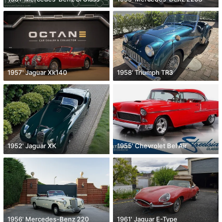
1957' Jaguar Xk140
1958' Triumph TR3
1952' Jaguar XK
1955' Chevrolet Bel Air
1956' Mercedes-Benz 220
1961' Jaguar E-Type