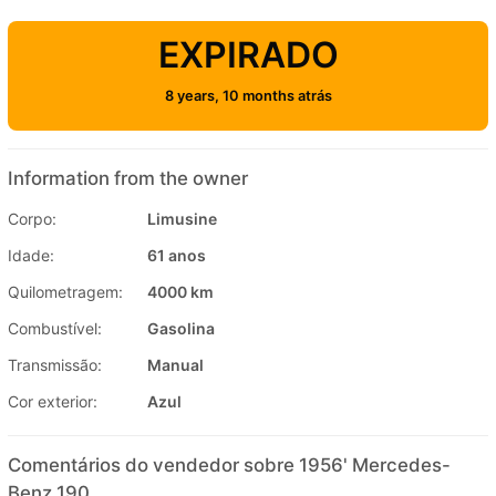
EXPIRADO
8 years, 10 months atrás
Information from the owner
Corpo:
Limusine
Idade:
61 anos
Quilometragem:
4000 km
Combustível:
Gasolina
Transmissão:
Manual
Cor exterior:
Azul
Comentários do vendedor sobre 1956' Mercedes-
Benz 190