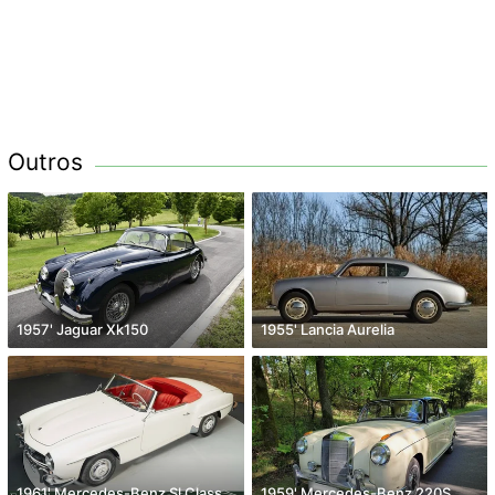
Outros
1957' Jaguar Xk150
1955' Lancia Aurelia
1961' Mercedes-Benz Sl Class
1959' Mercedes-Benz 220S