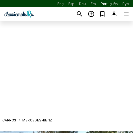
Eng
Esp
Deu
Fra
Português
Рус
CARROS
MERCEDES-BENZ