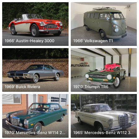
1966' Austin-Healey 3000
1966' Volkswagen T1
1969' Buick Riviera
1970' Triumph TR6
1970' Mercedes-Benz W114 250 C
1965' Mercedes-Benz W112 300 SE