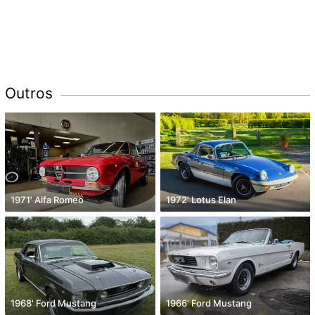
Outros
1971' Alfa Romeo
1972' Lotus Elan
1968' Ford Mustang
1966' Ford Mustang