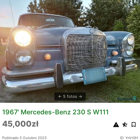
5 fotos
1967' Mercedes-Benz 230 S W111
45,000zł
Publicado 5 Outubro 2023
ID: YnVr0H