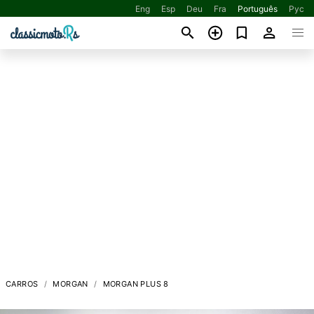
Eng
Esp
Deu
Fra
Português
Рус
CARROS
MORGAN
MORGAN PLUS 8