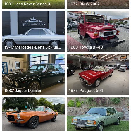
1981' Land Rover Series 3
1977' BMW 2002
1976' Mercedes-Benz Slc-Klasse
1980' Toyota Bj-40
1980' Jaguar Daimler
1977' Peugeot 504