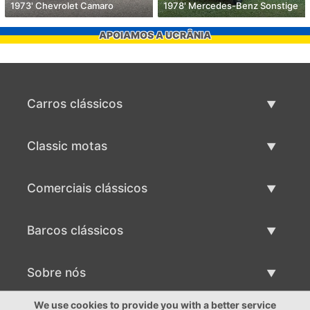
1973' Chevrolet Camaro
1978' Mercedes-Benz Sonstige
APOIAMOS A UCRÂNIA
Carros clássicos
Lista de carros clássicos
Classic motas
Vender carro clássico
Lista de motas clássicas
Comerciais clássicos
Vender moto clássico
Lista comercial clássica
Barcos clássicos
Vender comercial clássico
Lista de barcos clássicos
Sobre nós
Vender barco clássico
Sobre nós
We use cookies to provide you with a better service