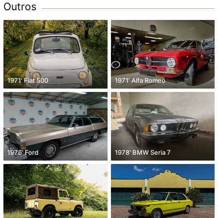
Outros
1971' Fiat 500
1971' Alfa Romeo
1976' Ford
1978' BMW Seria 7