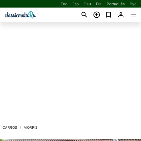
Eng
Esp
Deu
Fra
Português
Рус
CARROS
MORRIS