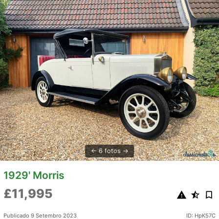
6 fotos
1929' Morris
£11,995
Publicado 9 Setembro 2023
ID: HpK57C