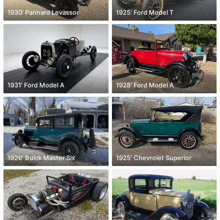
1930' Panhard Levassor
1925' Ford Model T
1931' Ford Model A
1928' Ford Model A
1926' Buick Master Six
1925' Chevrolet Superior