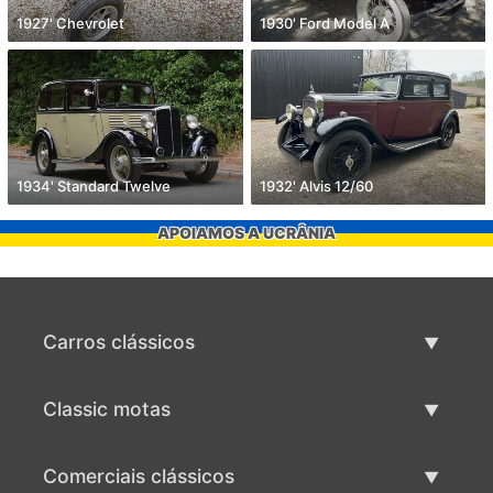
1927' Chevrolet
1930' Ford Model A
1934' Standard Twelve
1932' Alvis 12/60
APOIAMOS A UCRÂNIA
Carros clássicos
Lista de carros clássicos
Classic motas
Vender carro clássico
Lista de motas clássicas
Comerciais clássicos