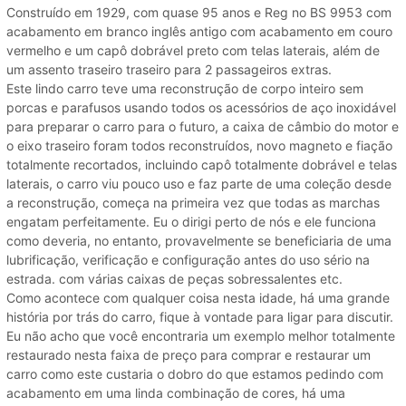
Construído em 1929, com quase 95 anos e Reg no BS 9953 com
acabamento em branco inglês antigo com acabamento em couro
vermelho e um capô dobrável preto com telas laterais, além de
um assento traseiro traseiro para 2 passageiros extras.
Este lindo carro teve uma reconstrução de corpo inteiro sem
porcas e parafusos usando todos os acessórios de aço inoxidável
para preparar o carro para o futuro, a caixa de câmbio do motor e
o eixo traseiro foram todos reconstruídos, novo magneto e fiação
totalmente recortados, incluindo capô totalmente dobrável e telas
laterais, o carro viu pouco uso e faz parte de uma coleção desde
a reconstrução, começa na primeira vez que todas as marchas
engatam perfeitamente. Eu o dirigi perto de nós e ele funciona
como deveria, no entanto, provavelmente se beneficiaria de uma
lubrificação, verificação e configuração antes do uso sério na
estrada. com várias caixas de peças sobressalentes etc.
Como acontece com qualquer coisa nesta idade, há uma grande
história por trás do carro, fique à vontade para ligar para discutir.
Eu não acho que você encontraria um exemplo melhor totalmente
restaurado nesta faixa de preço para comprar e restaurar um
carro como este custaria o dobro do que estamos pedindo com
acabamento em uma linda combinação de cores, há uma