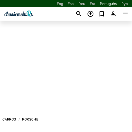
Eng
Esp
Deu
Fra
Português
Рус
CARROS
PORSCHE