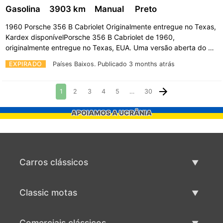
Gasolina
3903 km
Manual
Preto
1960 Porsche 356 B Cabriolet Originalmente entregue no Texas,
Kardex disponívelPorsche 356 B Cabriolet de 1960,
originalmente entregue no Texas, EUA. Uma versão aberta do …
EXPIRADO
Países Baixos.
Publicado 3 months atrás
1
2
3
4
5
…
30
APOIAMOS A UCRÂNIA
Carros clássicos
Lista de carros clássicos
Classic motas
Vender carro clássico
Lista de motas clássicas
Comerciais clássicos