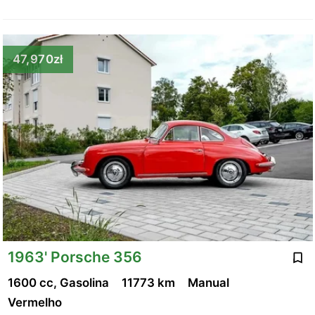
47,970zł
1963' Porsche 356
1600 cc, Gasolina
11773 km
Manual
Vermelho