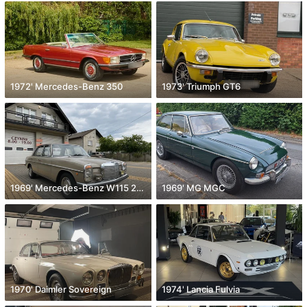
1972' Mercedes-Benz 350
1973' Triumph GT6
1969' Mercedes-Benz W115 200
1969' MG MGC
1970' Daimler Sovereign
1974' Lancia Fulvia