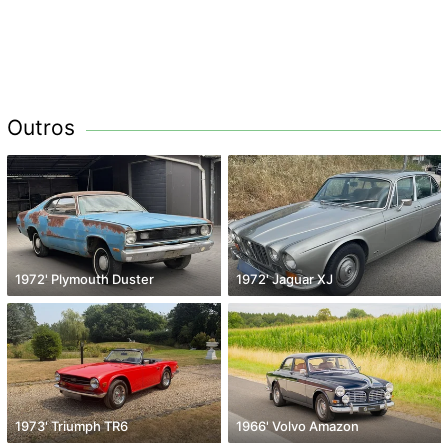
Outros
1972' Plymouth Duster
1972' Jaguar XJ
1973' Triumph TR6
1966' Volvo Amazon