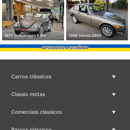
1971' Volkswagen Käfer
1968' Honda S800
APOIAMOS A UCRÂNIA
Carros clássicos
Lista de carros clássicos
Classic motas
Vender carro clássico
Lista de motas clássicas
Comerciais clássicos
Vender moto clássico
Lista comercial clássica
Barcos clássicos