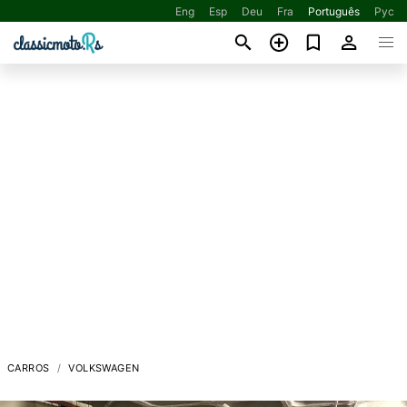
Eng
Esp
Deu
Fra
Português
Рус
CARROS
VOLKSWAGEN