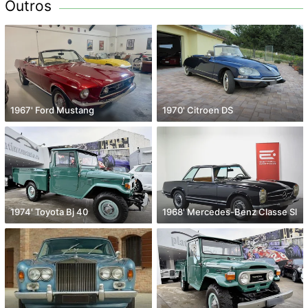
Outros
1967' Ford Mustang
1970' Citroen DS
1974' Toyota Bj 40
1968' Mercedes-Benz Classe Sl