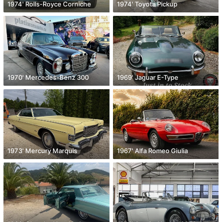
1974' Rolls-Royce Corniche
1974' Toyota Pickup
1970' Mercedes-Benz 300
1969' Jaguar E-Type
1973' Mercury Marquis
1967' Alfa Romeo Giulia