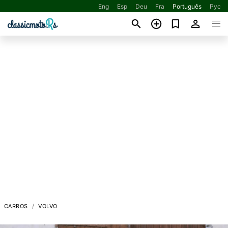
Eng
Esp
Deu
Fra
Português
Рус
CARROS
VOLVO