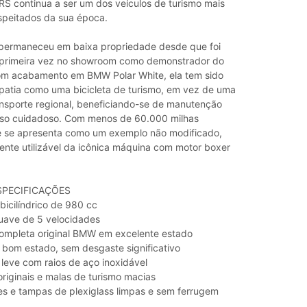
RS continua a ser um dos veículos de turismo mais
espeitados da sua época.
permaneceu em baixa propriedade desde que foi
 primeira vez no showroom como demonstrador do
om acabamento em BMW Polar White, ela tem sido
atia como uma bicicleta de turismo, em vez de uma
ransporte regional, beneficiando-se de manutenção
uso cuidadoso. Com menos de 60.000 milhas
le se apresenta como um exemplo não modificado,
mente utilizável da icônica máquina com motor boxer
SPECIFICAÇÕES
bicilíndrico de 980 cc
uave de 5 velocidades
ompleta original BMW em excelente estado
 bom estado, sem desgaste significativo
 leve com raios de aço inoxidável
riginais e malas de turismo macias
tes e tampas de plexiglass limpas e sem ferrugem