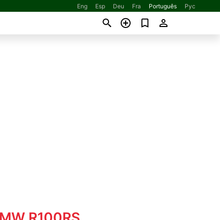
Eng
Esp
Deu
Fra
Português
Рус
BMW R100RS