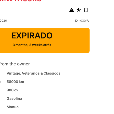
 2026
ID: yCGy7e
EXPIRADO
3 months, 3 weeks atrás
from the owner
Vintage, Veteranos & Clássicos
:
58000 km
980 cv
Gasolina
Manual