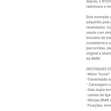
depois, o R100
talentosos e r
Este exemplar 
adquirido pela
revendedor. C
usada com simp
bicicleta de t
consistente e 
percorridas, e
original e alta
da BMW.
DESTAQUES E
-Motor “boxer” 
-Transmissão s
- Carenagem c
-Sela dupla em
-Jantes de liga
-Alforjes BMW o
-Fixações, len