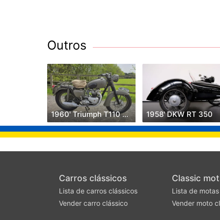
Outros
1960' Triumph T110 Replica
1958' DKW RT 350
Carros clássicos
Classic mot
Lista de carros clássicos
Lista de motas
Vender carro clássico
Vender moto cl