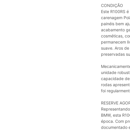
CONDIÇÃO
Este R100RS é 
carenagem Pol
painéis bem aj
acabamento ge
cosméticas, co
permanecem liv
suave. Aros de 
preservadas su
Mecanicamente,
unidade robust
capacidade de l
rodas apresent
foi regularmen
RESERVE AGO
Representando 
BMW, esta R100
época. Com pro
documentado e