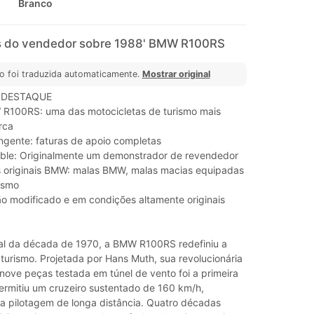
Branco
s do vendedor sobre 1988' BMW R100RS
o foi traduzida automaticamente.
Mostrar original
 DESTAQUE
R100RS: uma das motocicletas de turismo mais
rca
angente: faturas de apoio completas
able: Originalmente um demonstrador de revendedor
 originais BMW: malas BMW, malas macias equipadas
ismo
o modificado e em condições altamente originais
al da década de 1970, a BMW R100RS redefiniu a
turismo. Projetada por Hans Muth, sua revolucionária
ove peças testada em túnel de vento foi a primeira
permitiu um cruzeiro sustentado de 160 km/h,
a pilotagem de longa distância. Quatro décadas