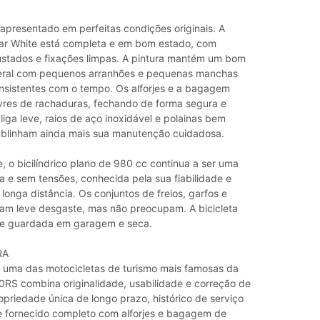
apresentado em perfeitas condições originais. A
ar White está completa e em bom estado, com
ustados e fixações limpas. A pintura mantém um bom
ral com pequenos arranhões e pequenas manchas
nsistentes com o tempo. Os alforjes e a bagagem
res de rachaduras, fechando de forma segura e
liga leve, raios de aço inoxidável e polainas bem
blinham ainda mais sua manutenção cuidadosa.
 o bicilíndrico plano de 980 cc continua a ser uma
a e sem tensões, conhecida pela sua fiabilidade e
onga distância. Os conjuntos de freios, garfos e
am leve desgaste, mas não preocupam. A bicicleta
te guardada em garagem e seca.
RA
uma das motocicletas de turismo mais famosas da
RS combina originalidade, usabilidade e correção de
priedade única de longo prazo, histórico de serviço
 fornecido completo com alforjes e bagagem de