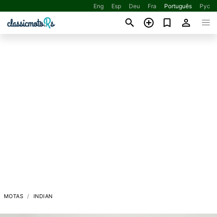
Eng
Esp
Deu
Fra
Português
Рус
MOTAS
INDIAN