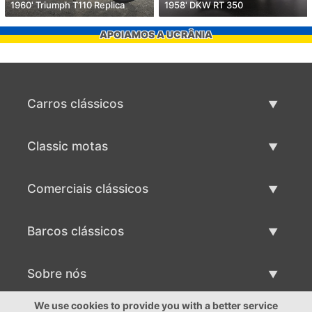
1960' Triumph T110 Replica
1958' DKW RT 350
APOIAMOS A UCRÂNIA
Carros clássicos
Lista de carros clássicos
Classic motas
Vender carro clássico
Lista de motas clássicas
Comerciais clássicos
Vender moto clássico
Lista comercial clássica
Barcos clássicos
Vender comercial clássico
Lista de barcos clássicos
Sobre nós
Vender barco clássico
Sobre nós
We use cookies to provide you with a better service