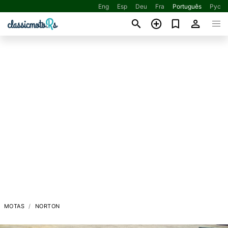
Eng
Esp
Deu
Fra
Português
Рус
MOTAS
NORTON