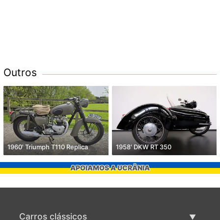
Outros
1960' Triumph T110 Replica
1958' DKW RT 350
APOIAMOS A UCRÂNIA
Carros clássicos