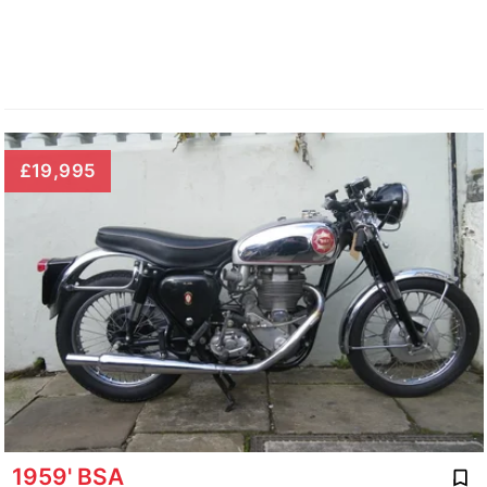
£19,995
1959' BSA