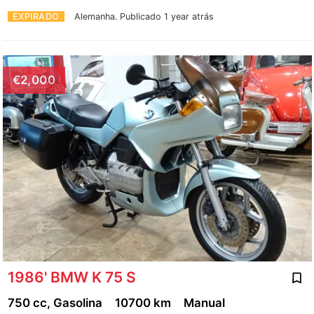
EXPIRADO
Alemanha.
Publicado 1 year atrás
€2,000
1986' BMW K 75 S
750 cc, Gasolina
10700 km
Manual