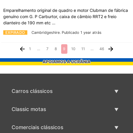
Emparelhamento original de quadro e motor Clubman de fábrica
genuíno com G. P Carburtor, caixa de câmbio RRT2 e freio
dianteiro de 190 mm etc …
EXPIRADO
Cambridgeshire.
Publicado 1 year atrás
1
…
7
8
9
10
11
…
46
APOIAMOS A UCRÂNIA
Carros clássicos
Lista de carros clássicos
Classic motas
Vender carro clássico
Lista de motas clássicas
Comerciais clássicos