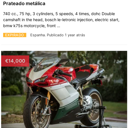
Prateado metálica
740 cc., 75 hp, 3 cylinders, 5 speeds, 4 times, dohc Double
camshaft in the head, bosch le-letronic injection, electric start,
bmw k75s motorcycle, front …
EXPIRADO
Espanha.
Publicado 1 year atrás
€14,000