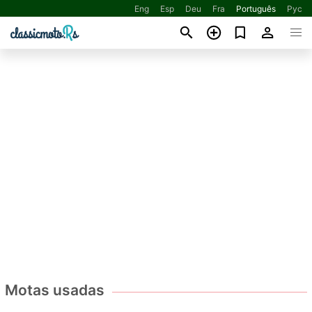
Eng
Esp
Deu
Fra
Português
Рус
Motas usadas