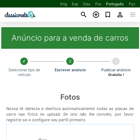
Eng
Esp
Deu
Fra
Português
Рус
Anúncio para a venda de carros
2
3
Selecionar tipo de
Escrever anúncio
Publicar anúncio
veículo
Gratuito !
Fotos
Nossa IA detecta e desfoca automaticamente todas as placas de
carro nas fotos no upload. Se isto não lhe convém, por favor
registre-se e configure seu perfil primeiro.