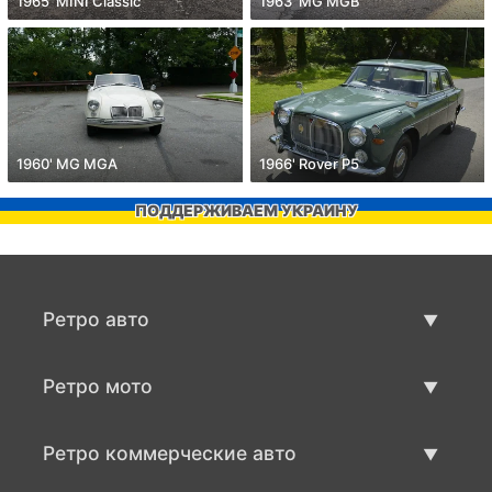
1965' MINI Classic
1963' MG MGB
1960' MG MGA
1966' Rover P5
ПОДДЕРЖИВАЕМ УКРАИНУ
Ретро авто
Предложения ретро машин
Ретро мото
Продать ретро машину
Предложения ретро мото
Ретро коммерческие авто
Продать ретро мотоцикл