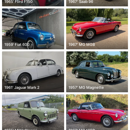
1965' Ford F150
1967' Saab 96
1959' Fiat 600
1967' MG MGB
1961' Jaguar Mark 2
1957' MG Magnette