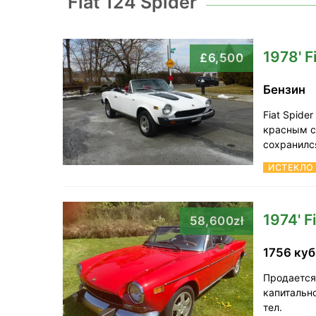
Fiat 124 Spider
1978' F
£6,500
Бензин
Fiat Spide
красным с
сохранилс
ИСТЕКЛО
1974' F
58,600zł
1756 ку
Продается 
капитальн
тел.