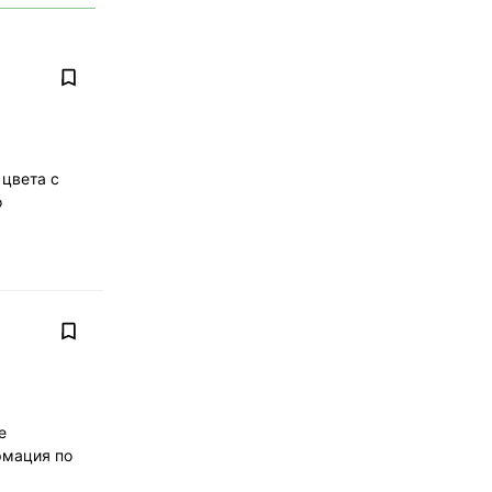
 цвета с
о
е
рмация по