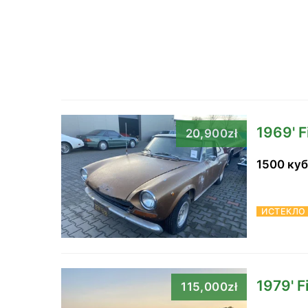
1969' F
20,900zł
1500 ку
ИСТЕКЛО
1979' F
115,000zł