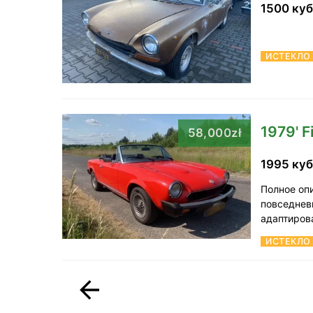
1500 ку
ИСТЕКЛО
1979' F
58,000zł
1995 куб
Полное оп
повседнев
адаптиров
ИСТЕКЛО