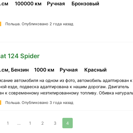
б.см
100000 км
Ручная
Бронзовый
Польша.
Опубликовано 2 года назад
iat 124 Spider
.см, Бензин
1000 км
Ручная
Красный
исание автомобиля на одном из фото, автомобиль адаптирован к
ной езде, подвеска адаптирована к нашим дорогам. Двигатель
ан к современному неэтилированному топливу. Обивка натура
Польша.
Опубликовано 3 года назад
1
…
1
2
3
4