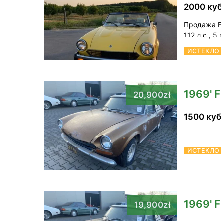
2000 ку
Продажа Fi
112 л.с., 
ИСТЕКЛО
1969' F
20,900zł
1500 ку
ИСТЕКЛО
1969' F
19,900zł