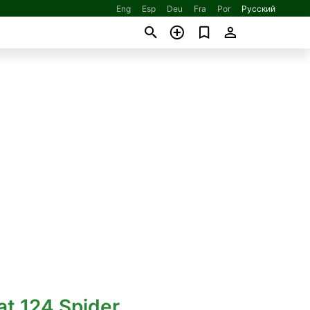
Eng
Esp
Deu
Fra
Por
Русский
iat 124 Spider