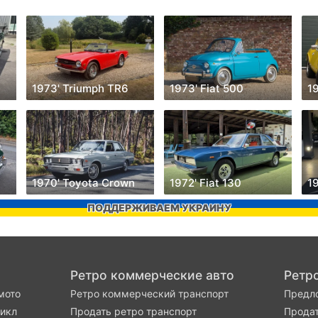
1973' Triumph TR6
1973' Fiat 500
1
1970' Toyota Crown
1972' Fiat 130
19
ПОДДЕРЖИВАЕМ УКРАИНУ
Ретро коммерческие авто
Ретр
мото
Ретро коммерческий транспорт
Предло
цикл
Продать ретро транспорт
Продат