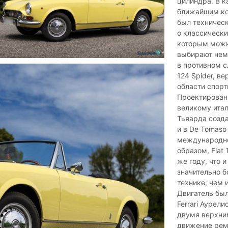
цилиндра. В к
ближайшим кон
был техническ
о классически
которым можно
выбирают немн
в противном с
124 Spider, в
области спорт
Проектирован
великому итал
Тьяарда созда
и в De Tomaso 
международном
образом, Fiat 
же году, что и
значительно б
технике, чем 
Двигатель бы
Ferrari Аурел
двумя верхни
движение рем