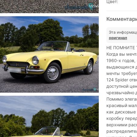
Цвет:
Комментарии
Эта информац
оригинал
НЕ ПОМНИТЕ 
Когда вы мечт
1960-х годов,
выдающихся д
мечты требует
124 Spider от
доступной цен
чрезвычайно 
Помимо элеган
красивый мале
как дисковые 
коробку перед
верхними рас
распределите