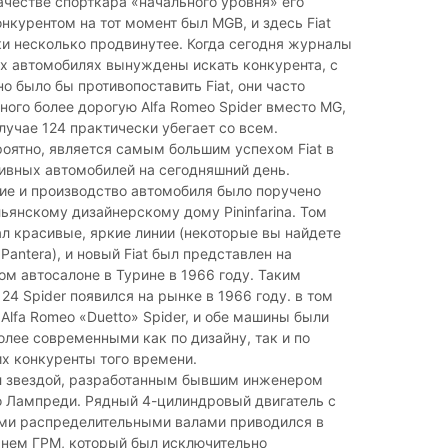
ачестве спорткара «начального уровня» его
курентом на тот момент был MGB, и здесь Fiat
и несколько продвинутее. Когда сегодня журналы
х автомобилях вынуждены искать конкурента, с
 было бы противопоставить Fiat, они часто
ого более дорогую Alfa Romeo Spider вместо MG,
лучае 124 практически убегает со всем.
ероятно, является самым большим успехом Fiat в
ивных автомобилей на сегодняшний день.
ие и производство автомобиля было поручено
ьянскому дизайнерскому дому Pininfarina. Том
л красивые, яркие линии (некоторые вы найдете
Pantera), и новый Fiat был представлен на
 автосалоне в Турине в 1966 году. Таким
124 Spider появился на рынке в 1966 году. в том
 Alfa Romeo «Duetto» Spider, и обе машины были
олее современными как по дизайну, так и по
их конкуренты того времени.
л звездой, разработанным бывшим инженером
ио Лампреди. Рядный 4-цилиндровый двигатель с
ми распределительными валами приводился в
нем ГРМ, который был исключительно