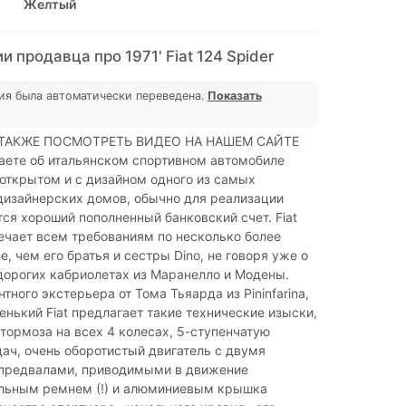
Желтый
 продавца про 1971' Fiat 124 Spider
ия была автоматически переведена.
Показать
ТАКЖЕ ПОСМОТРЕТЬ ВИДЕО НА НАШЕМ САЙТЕ
аете об итальянском спортивном автомобиле
 открытом и с дизайном одного из самых
изайнерских домов, обычно для реализации
ся хороший пополненный банковский счет. Fiat
вечает всем требованиям по несколько более
е, чем его братья и сестры Dino, не говоря уже о
дорогих кабриолетах из Маранелло и Модены.
тного экстерьера от Тома Тьяарда из Pininfarina,
нький Fiat предлагает такие технические изыски,
тормоза на всех 4 колесах, 5-ступенчатую
ач, очень оборотистый двигатель с двумя
предвалами, приводимыми в движение
льным ремнем (!) и алюминиевым крышка