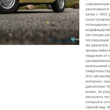
современным 
увеличивался 
затем с 1800 
сконструиров
потенциалом н
модифицироват
настоящее ралл
последующие 
же двигатель 
чрезвычайно 
наддувом от ко
одновременно!
выигрышной ко
свидетельству
Этот автомоби
моторных чаш 
двигателем 16
всему, ни раз
несколько лет
который в со
свежий вид. М