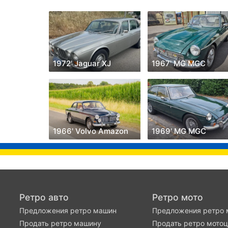
1972' Jaguar XJ
1967' MG MGC
1966' Volvo Amazon
1969' MG MGC
Ретро авто
Ретро мото
Предложения ретро машин
Предложения ретро 
Продать ретро машину
Продать ретро мото