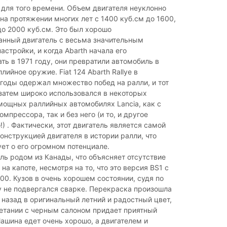
для того времени. Объем двигателя неуклонно
на протяжении многих лет с 1400 куб.см до 1600,
до 2000 куб.см. Это был хорошо
анный двигатель с весьма значительным
астройки, и когда Abarth начала его
ь в 1971 году, они превратили автомобиль в
ийное оружие. Fiat 124 Abarth Rallye в
годы одержал множество побед на ралли, и тот
затем широко использовался в некоторых
мощных раллийных автомобилях Lancia, как с
мпрессора, так и без него (и то, и другое
) . Фактически, этот двигатель является самой
нструкцией двигателя в истории ралли, что
ет о его огромном потенциале.
ль родом из Канады, что объясняет отсутствие
на капоте, несмотря на то, что это версия BS1 с
00. Кузов в очень хорошем состоянии, судя по
у не подвергался сварке. Перекраска произошла
 назад в оригинальный летний и радостный цвет,
четании с черным салоном придает приятный
ашина едет очень хорошо, а двигателем и