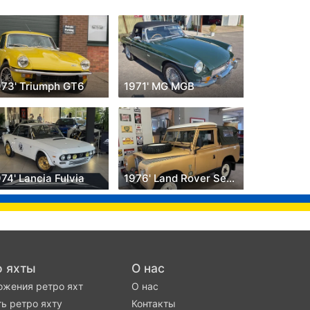
973' Triumph GT6
1971' MG MGB
74' Lancia Fulvia
1976' Land Rover Serie Iii
о яхты
О нас
жения ретро яхт
О нас
ь ретро яхту
Контакты