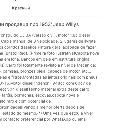
Красный
 продавца про 1953' Jeep Willys
onstruido CJ 3A (versão civil), motor 1.8c diesel
Caixa manual de 3 velocidade. 2 lugares de livrete
 corridos traseiros.Pintura geral acabada de fazer
ha (Bristol Red). (Primeira foto ilustrativa)Capota nova
ha em lona. Bancos em pele em estrutura original
is).Carro foi totalmente revisto a nível de Mecanica:
, camisas, bronzes biela, cabeça de motor, etc…
elas e filtros.Montadas as jantes originais com pneus
600x16.Motor diesel Indenor 1.948cc com 60cv de
eot 504 diesel)Tenho material extra deste carro
aróis, borrachas, escovas,capota nova e
ito raro e com potencial de
ortunidade!!!Vendo a melhor oferta depois de
eal estado do mesmo.(*) Uma vez que estou a viver
al contacto preferencial por WhatsApp ou email.