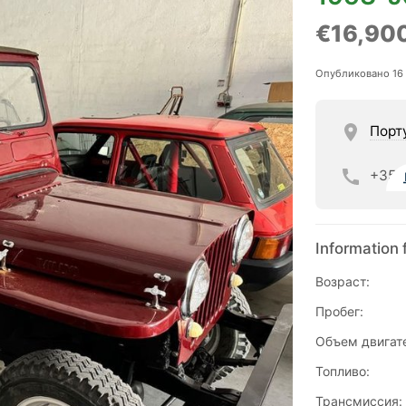
€16,90
Опубликовано 16
Порт
+35
Information 
Возраст:
Пробег:
Объем двигат
Топливо:
Трансмиссия: