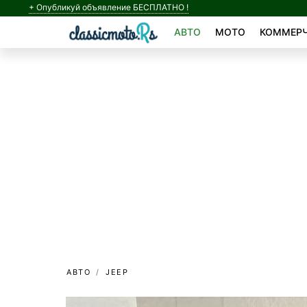
+ Опубликуй объявление БЕСПЛАТНО !
АВТО
МОТО
КОММЕРЧ
АВТО
JEEP