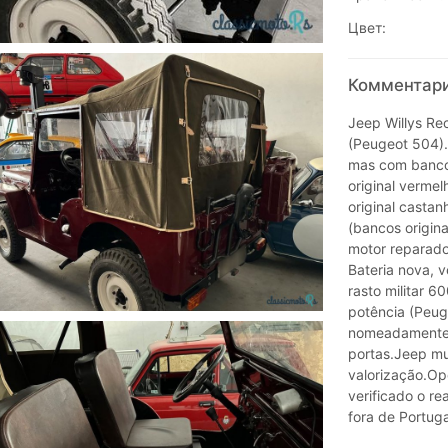
Цвет:
Комментарии
Jeep Willys Rec
(Peugeot 504). 
mas com bancos
original vermel
original castan
(bancos origina
motor reparado
Bateria nova, v
rasto militar 
potência (Peug
nomeadamente f
portas.Jeep mu
valorização.Op
verificado o r
fora de Portug