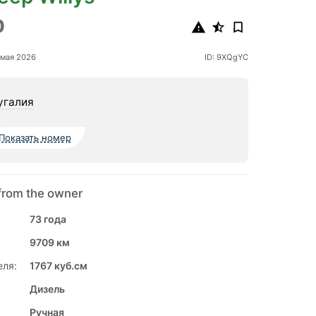
0
 мая 2026
ID: 9XQgYC
угалия
Показать номер
from the owner
73 года
9709 км
еля:
1767 куб.см
Дизель
Ручная