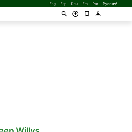
Eng
Esp
Deu
Fra
Por
Русский
eep Willys