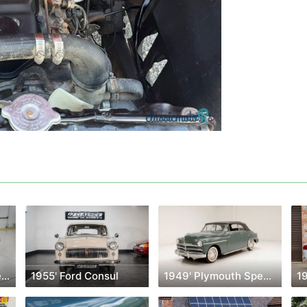
1958' Volkswagen Beetle
1955' Ford Consul
1949' Plymouth Special Deluxe
1