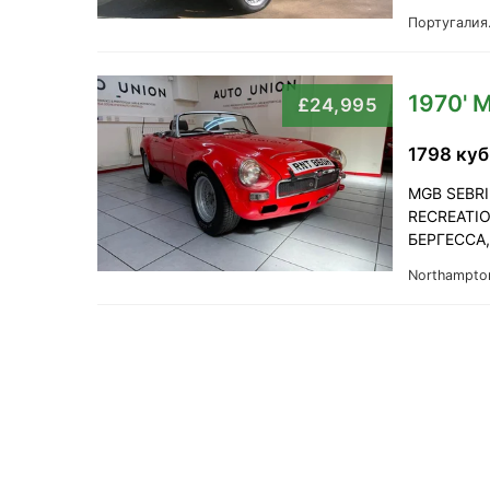
Португалия
1970' 
£24,995
1798 куб
MGB SEBRI
RECREATI
БЕРГЕССА
Northampto