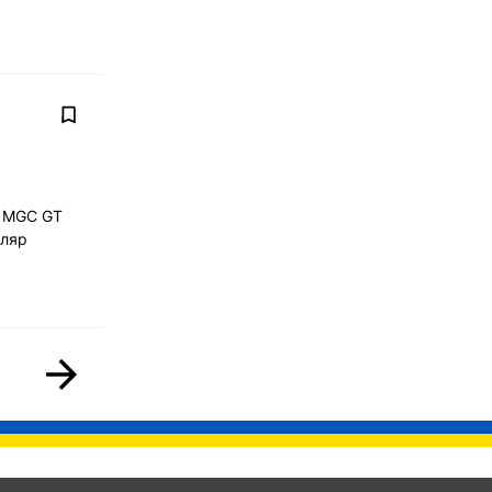
й MGC GT
пляр