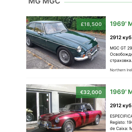
MG MGC
1969'
£18,500
2912 куб
MGC GT 29
Освобожде
страховка
Northern Ire
1969'
€32,000
2912 куб
ESPECIFICA
Registo: 1
de Caixa: 