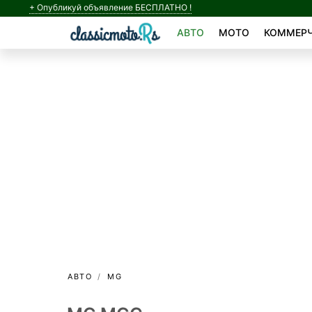
+ Опубликуй объявление БЕСПЛАТНО !
АВТО
МОТО
КОММЕРЧ
АВТО
MG