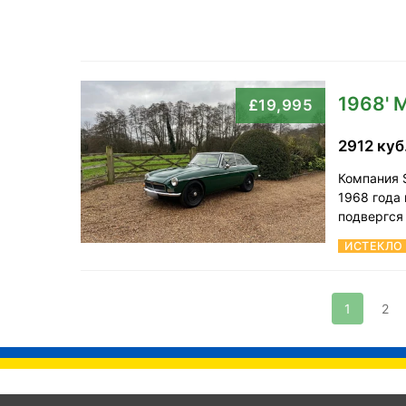
1968'
£19,995
2912 куб
Компания S
1968 года
подвергся
ИСТЕКЛО
1
2