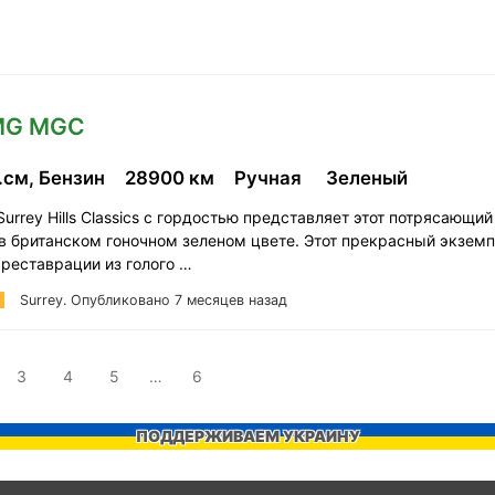
 MG MGC
.см, Бензин
28900 км
Ручная
Зеленый
urrey Hills Classics с гордостью представляет этот потрясающи
 в британском гоночном зеленом цвете. Этот прекрасный экзем
 реставрации из голого …
Surrey.
Опубликовано 7 месяцев назад
3
4
5
…
6
ПОДДЕРЖИВАЕМ УКРАИНУ