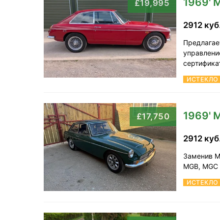
1969'
£19,995
2912 куб
Предлагае
управлени
сертификат
ИСТЕКЛО
1969'
£17,750
2912 куб
Заменив M
MGB, MGC 
ИСТЕКЛО