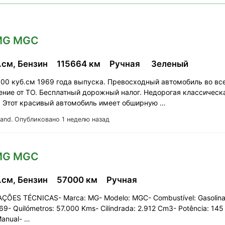
 MG MGC
.см, Бензин
115664 км
Ручная
Зеленый
00 куб.см 1969 года выпуска. Превосходный автомобиль во вс
ние от ТО. Бесплатный дорожный налог. Недорогая классическ
. Этот красивый автомобиль имеет обширную …
land.
Опубликовано 1 неделю назад
 MG MGC
.см, Бензин
57000 км
Ручная
ÇÕES TÉCNICAS- Marca: MG- Modelo: MGC- Combustível: Gasolina
969- Quilómetros: 57.000 Kms- Cilindrada: 2.912 Cm3- Potência: 145
Manual- …