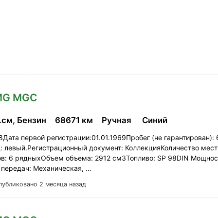
 MG MGC
.см, Бензин
68671 км
Ручная
Синий
8Дата первой регистрации:01.01.1969Пробег (не гарантирован): 
: левый.Регистрационный документ: КоллекцияКоличество мест
в: 6 рядныхОбъем объема: 2912 см3Топливо: SP 98DIN Мощност
 передач: Механическая, …
публиковано 2 месяца назад