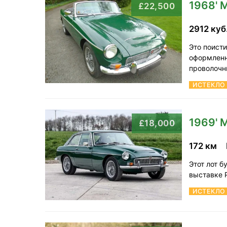
1968'
£22,500
2912 куб
Это поист
оформленно
проволочн
ИСТЕКЛО
1969'
£18,000
172 км
Этот лот б
выставке P
ИСТЕКЛО