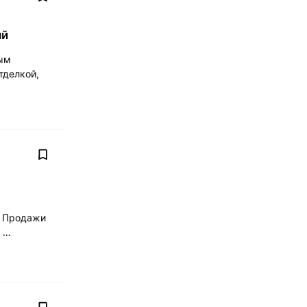
ый
вым
тделкой,
. Продажи
х …