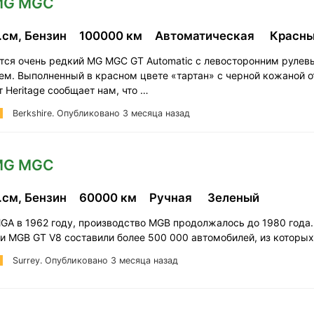
 MG MGC
.см, Бензин
100000 км
Автоматическая
Красн
тся очень редкий MG MGC GT Automatic с левосторонним руле
ем. Выполненный в красном цвете «тартан» с черной кожаной о
 Heritage сообщает нам, что …
Berkshire.
Опубликовано 3 месяца назад
 MG MGC
.см, Бензин
60000 км
Ручная
Зеленый
GA в 1962 году, производство MGB продолжалось до 1980 года
и MGB GT V8 составили более 500 000 автомобилей, из которы
Surrey.
Опубликовано 3 месяца назад