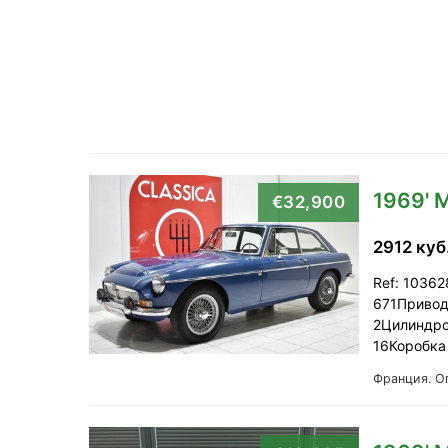
1969'
€32,900
2912 куб
Ref: 10362
671Привод
2Цилиндро
16Коробка
Франция.
О