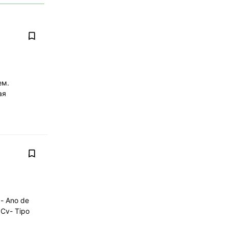
ем.
ая
- Ano de
 Cv- Tipo