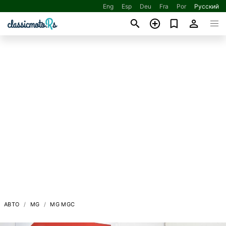
Eng
Esp
Deu
Fra
Por
Русский
АВТО
MG
MG MGC