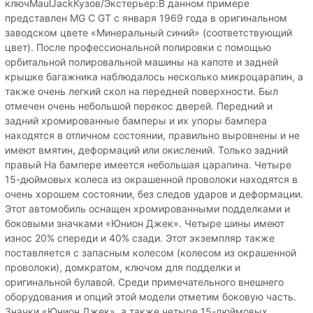
ключMaulJackКузов/Экстерьер:В данном примере
представлен MG C GT с января 1969 года в оригинальном
заводском цвете «Минеральный синий» (соответствующий
цвет). После профессиональной полировки с помощью
орбитальной полировальной машины на капоте и задней
крышке багажника наблюдалось несколько микроцарапин, а
также очень легкий скол на передней поверхности. Был
отмечен очень небольшой перекос дверей. Передний и
задний хромированные бамперы и их упоры бампера
находятся в отличном состоянии, правильно выровнены и не
имеют вмятин, деформаций или окислений. Только задний
правый На бампере имеется небольшая царапина. Четыре
15-дюймовых колеса из окрашенной проволоки находятся в
очень хорошем состоянии, без следов ударов и деформации.
Этот автомобиль оснащен хромированными подделками и
боковыми значками «Юнион Джек». Четыре шины имеют
износ 20% спереди и 40% сзади. Этот экземпляр также
поставляется с запасным колесом (колесом из окрашенной
проволоки), домкратом, ключом для подделки и
оригинальной булавой. Среди примечательного внешнего
оборудования и опций этой модели отметим боковую часть.
Значки «Юнион Джек», а также четыре 15-дюймовых