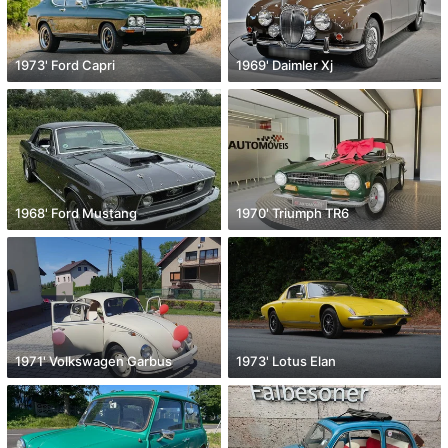
1973' Ford Capri
1969' Daimler Xj
1968' Ford Mustang
1970' Triumph TR6
1971' Volkswagen Garbus
1973' Lotus Elan