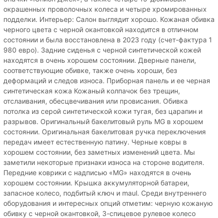
окрашенных проволочных колеса и четыре хромированных
подделки. Интерьер: Салон выглядит хорошо. Кожаная обивка
черного цвета с черной окантовкой находится в отличном
состоянии и была восстановлена в 2023 году (счет-фактура 1
980 евро). Задние сиденья с черной синтетической кожей
находятся в очень хорошем состоянии. Дверные панели,
соответствующие обивке, также очень хороши, без
деформаций и следов износа. Приборная панель и ее черная
синтетическая кожа Кожаный колпачок без трещин,
отслаивания, обесцвечивания или провисания. Обивка
потолка из серой синтетической кожи тугая, без царапин и
разрывов. Оригинальный бакелитовый руль MG в хорошем
состоянии. Оригинальная бакелитовая ручка переключения
передач имеет естественную патину. Черные ковры в
хорошем состоянии, без заметных изменений цвета. Мы
заметили некоторые признаки износа на стороне водителя.
Передние коврики с надписью «MG» находятся в очень
хорошем состоянии. Крышка аккумуляторной батареи,
запасное колесо, подбитый ключ и maul. Среди внутреннего
оборудования и интересных опций отметим: черную кожаную
обивку с черной окантовкой, 3-спицевое рулевое колесо