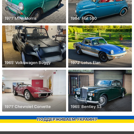
1971' MINI Morris
1964' Fiat 500
1965' Volkswagen Buggy
1972' Lotus Elan
1971' Chevrolet Corvette
1965' Bentley S3
ПОДДЕРЖИВАЕМ УКРАИНУ