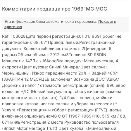
Комментарии продавца про 1969' MG MGC
Эта информация была автоматически переведена.
Показать
оригинал
Ref: 103628Дата первой регистрации:01.01.1969Пробег (не
гарантирован): 68, 671Привод: левый.Регистрационный
документ: КоллекцияКоличество мест: 2Цилиндров: 6
рядныхОбъем объема: 2912 см3Топливо: SP 98DIN
Мощность: 147Л.с.: 16Коробка передач: Механическая, 4
скорости Цвет кузова: Синий МинералЦвет салона:
ЧерныйШины: Износ передней части 20% + Задней 40%*
ГАРАНТИЯ 12 МЕСЯЦЕВ включена* Возможна ДОСТАВКА*
Дорожный налог / стоимость регистрации (опция): 690 евро,
включая НДС (Новый аккумулятор, обслуживание (замена
моторного масла + фильтр), 1/4 бака топлива, мойка и
полировка кузова, чистка салона и уборка пылесосом).*
Услуга «Регистрация» и «Сбор» регистрации (FFVE). досье
включено) опциональноMG C GT (1967-1969)110, 515 км / 68,
671 мильРегистрация 2 места Руководство пользователя
(British Motor Heritage Trust) Цвет кузова: «Минеральный