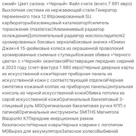
синий» Цвет салона: «Черный» Файл счета (всего 7 991 евро)
Выхлопная система из нержавеющей стали Генератор
переменного тока 12 ВХромированный SU
карбюраторыБезсвинцовый катализаторУсилитель
торможения (mastervac)Алюминиевый радиатор
охлажденияДополнительный радиатор маслоохладителя2
хромированных боковых зеркалаБоковые значки «Юнион
Джек»4 15-дюймовые колеса из окрашенной проволоки4
хромированные съемные ступицыКожаная обивка «Черного
цвета» с «Черной» окантовкойРеставрация передних сидений
в 2023 году (счет-фактура 1 980 евро)Черные дверные карты
из искусственной кожиЧерная приборная панель из
искусственной кожи с соответствующей отделкойЧерная
синтетика кожаный колпак на приборную панельЦентральная
консоль из черной искусственной кожиОбивка потолка из
серой искусственной кожиОригинальный бакелитовый 3-
спицевый руль MGОригинальная бакелитовая ручка КПП с
патинойОригинальные инструменты SMITHS Магнитола
Blaupunkt K7Передние инерционные ремни
безопасностиЧерные коврыЧерные коврики с логотипом
MGВырез для аккумулятораЗапасное колесоВыбивной