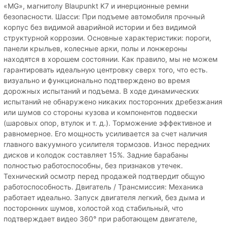
«MG», магнитолу Blaupunkt K7 и инерционные ремни
безопасности. Шасси: При подъеме автомобиля прочный
корпус без видимой аварийной истории и без видимой
структурной коррозии. Основные характеристики: пороги,
панели крыльев, колесные арки, полы и лонжероны
находятся в хорошем состоянии. Как правило, мы не можем
гарантировать идеальную центровку сверх того, что есть.
визуально и функционально подтверждено во время
дорожных испытаний и подъема. В ходе динамических
испытаний не обнаружено никаких посторонних дребезжания
или шумов со стороны кузова и компонентов подвески
(шаровых опор, втулок и т. д.). Торможение эффективное и
равномерное. Его мощность усиливается за счет наличия
главного вакуумного усилителя тормозов. Износ передних
дисков и колодок составляет 15%. Задние барабаны
полностью работоспособны, без признаков утечек.
Технический осмотр перед продажей подтвердит общую
работоспособность. Двигатель / Трансмиссия: Механика
работает идеально. Запуск двигателя легкий, без дыма и
посторонних шумов, холостой ход стабильный, что
подтверждает видео 360° при работающем двигателе,