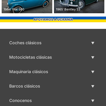
1964' Fiat 500
1965' Bentley S3
APOYAMOS A UCRANIA
Coches clásicos
Lista de autos clásicos
Motocicletas clásicas
Vender coche clásico
Lista de motocicletas clásicas
Maquinaria clásicos
Vende motocicleta clásica
Lista de maquinaria clásica
Barcos clásicos
Vende maquinaria clásica
Lista de barcos clásicos
Conocenos