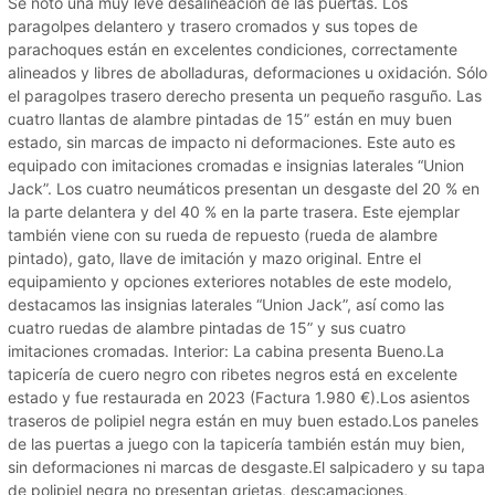
Se notó una muy leve desalineación de las puertas. Los
paragolpes delantero y trasero cromados y sus topes de
parachoques están en excelentes condiciones, correctamente
alineados y libres de abolladuras, deformaciones u oxidación. Sólo
el paragolpes trasero derecho presenta un pequeño rasguño. Las
cuatro llantas de alambre pintadas de 15” están en muy buen
estado, sin marcas de impacto ni deformaciones. Este auto es
equipado con imitaciones cromadas e insignias laterales “Union
Jack”. Los cuatro neumáticos presentan un desgaste del 20 % en
la parte delantera y del 40 % en la parte trasera. Este ejemplar
también viene con su rueda de repuesto (rueda de alambre
pintado), gato, llave de imitación y mazo original. Entre el
equipamiento y opciones exteriores notables de este modelo,
destacamos las insignias laterales “Union Jack”, así como las
cuatro ruedas de alambre pintadas de 15” y sus cuatro
imitaciones cromadas. Interior: La cabina presenta Bueno.La
tapicería de cuero negro con ribetes negros está en excelente
estado y fue restaurada en 2023 (Factura 1.980 €).Los asientos
traseros de polipiel negra están en muy buen estado.Los paneles
de las puertas a juego con la tapicería también están muy bien,
sin deformaciones ni marcas de desgaste.El salpicadero y su tapa
de polipiel negra no presentan grietas, descamaciones,