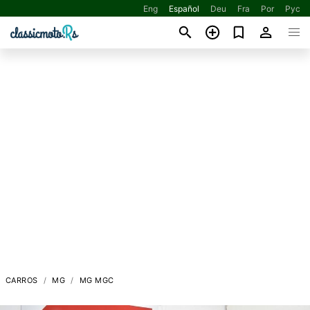
Eng
Español
Deu
Fra
Por
Рус
CARROS
MG
MG MGC