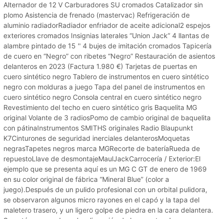
Alternador de 12 V Carburadores SU cromados Catalizador sin
plomo Asistencia de frenado (mastervac) Refrigeración de
aluminio radiadorRadiador enfriador de aceite adicional2 espejos
exteriores cromados Insignias laterales “Union Jack” 4 llantas de
alambre pintado de 15 '' 4 bujes de imitación cromados Tapicería
de cuero en “Negro” con ribetes “Negro” Restauración de asientos
delanteros en 2023 (Factura 1.980 €) Tarjetas de puertas en
cuero sintético negro Tablero de instrumentos en cuero sintético
negro con molduras a juego Tapa del panel de instrumentos en
cuero sintético negro Consola central en cuero sintético negro
Revestimiento del techo en cuero sintético gris Baquelita MG
original Volante de 3 radiosPomo de cambio original de baquelita
con pátinaInstrumentos SMITHS originales Radio Blaupunkt
K7Cinturones de seguridad inerciales delanterosMoquetas
negrasTapetes negros marca MGRecorte de bateríaRueda de
repuestoLlave de desmontajeMaulJackCarrocería / Exterior:El
ejemplo que se presenta aquí es un MG C GT de enero de 1969
en su color original de fábrica “Mineral Blue” (color a
juego).Después de un pulido profesional con un orbital pulidora,
se observaron algunos micro rayones en el capó y la tapa del
maletero trasero, y un ligero golpe de piedra en la cara delantera.