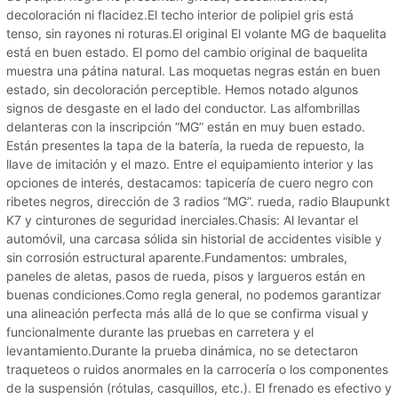
decoloración ni flacidez.El techo interior de polipiel gris está
tenso, sin rayones ni roturas.El original El volante MG de baquelita
está en buen estado. El pomo del cambio original de baquelita
muestra una pátina natural. Las moquetas negras están en buen
estado, sin decoloración perceptible. Hemos notado algunos
signos de desgaste en el lado del conductor. Las alfombrillas
delanteras con la inscripción “MG” están en muy buen estado.
Están presentes la tapa de la batería, la rueda de repuesto, la
llave de imitación y el mazo. Entre el equipamiento interior y las
opciones de interés, destacamos: tapicería de cuero negro con
ribetes negros, dirección de 3 radios “MG”. rueda, radio Blaupunkt
K7 y cinturones de seguridad inerciales.Chasis: Al levantar el
automóvil, una carcasa sólida sin historial de accidentes visible y
sin corrosión estructural aparente.Fundamentos: umbrales,
paneles de aletas, pasos de rueda, pisos y largueros están en
buenas condiciones.Como regla general, no podemos garantizar
una alineación perfecta más allá de lo que se confirma visual y
funcionalmente durante las pruebas en carretera y el
levantamiento.Durante la prueba dinámica, no se detectaron
traqueteos o ruidos anormales en la carrocería o los componentes
de la suspensión (rótulas, casquillos, etc.). El frenado es efectivo y