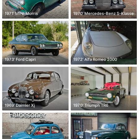
1971' MINI Morris
1970' Mercedes-Benz S-Klasse
1973' Ford Capri
1972' Alfa Romeo 2000
1969' Daimler Xj
1970' Triumph TR6