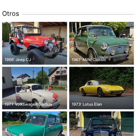
Otros
1966' Jeep CJ
1967' MINI Classic
1971' Volkswagen Garbus
1973' Lotus Elan