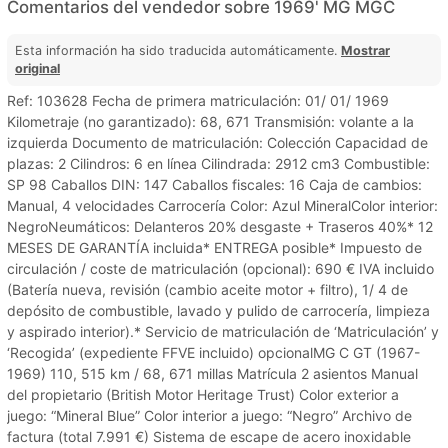
Comentarios del vendedor sobre 1969' MG MGC
Esta información ha sido traducida automáticamente.
Mostrar
original
Ref: 103628 Fecha de primera matriculación: 01/ 01/ 1969
Kilometraje (no garantizado): 68, 671 Transmisión: volante a la
izquierda Documento de matriculación: Colección Capacidad de
plazas: 2 Cilindros: 6 en línea Cilindrada: 2912 cm3 Combustible:
SP 98 Caballos DIN: 147 Caballos fiscales: 16 Caja de cambios:
Manual, 4 velocidades Carrocería Color: Azul MineralColor interior:
NegroNeumáticos: Delanteros 20% desgaste + Traseros 40%* 12
MESES DE GARANTÍA incluida* ENTREGA posible* Impuesto de
circulación / coste de matriculación (opcional): 690 € IVA incluido
(Batería nueva, revisión (cambio aceite motor + filtro), 1/ 4 de
depósito de combustible, lavado y pulido de carrocería, limpieza
y aspirado interior).* Servicio de matriculación de ‘Matriculación’ y
‘Recogida’ (expediente FFVE incluido) opcionalMG C GT (1967-
1969) 110, 515 km / 68, 671 millas Matrícula 2 asientos Manual
del propietario (British Motor Heritage Trust) Color exterior a
juego: “Mineral Blue” Color interior a juego: “Negro” Archivo de
factura (total 7.991 €) Sistema de escape de acero inoxidable