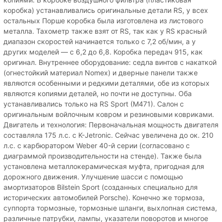
коробка) устанавливались оригинальные детали RS, у всех
остальных Порше коробка была изготовлена ​​из листового
металла. Тахометр также взят от RS, так как у RS красный
диапазон скоростей начинается только с 7,2 об/мин, а у
других моделей — с 6,2 до 6,8. Коробка передач 915, как
оригинал. Внутреннее оборудование: седла винтов с накаткой
(огнестойкий материал Nomex) и дверные панели также
являются особенными и редкими деталями, обе из которых
являются копиями деталей, но почти не доступны. Оба
устанавливались только на RS Sport (M471). Салон с
оригинальным войлочным ковром и резиновыми ковриками.
Двигатель и технология: Первоначальная мощность двигателя
составляла 175 л.с. с K-Jetronic. Сейчас увеличена до ок. 210
л.с. с карбюратором Weber 40-й серии (согласовано с
диаграммой производительности на стенде). Также была
установлена ​​металлокерамическая муфта, пригодная для
дорожного движения. Улучшение шасси с помощью
амортизаторов Bilstein Sport (созданных специально для
исторических автомобилей Porsche). Конечно же тормоза,
суппорта тормозные, тормозные шланги, выхлопная система,
различные патрубки, лампы, указатели поворотов и многое