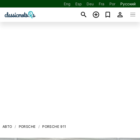
Eng
Esp
Deu
Fra
Por
Русский
АВТО
PORSCHE
PORSCHE 911