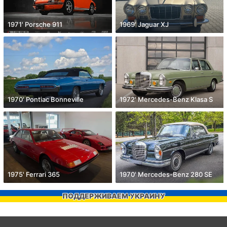
1971' Porsche 911
1969' Jaguar XJ
1970' Pontiac Bonneville
1972' Mercedes-Benz Klasa S
1975' Ferrari 365
1970' Mercedes-Benz 280 SE
ПОДДЕРЖИВАЕМ УКРАИНУ