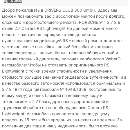
оригинал
Добро пожаловать в DRIVERS CLUB 300 GmbH. Здесь мы
можем познакомить вас с абсолютной мечтой после долгого,
сложного и дорогостоящего ремонта. PORSCHE 911 2.7 S в
стиле 2.7 Carrera RS Lightweight На данный момент много
нового: - частичная перекраска или доработка
существующих модификаций RS - полный ремонт двигателя -
частично новые наклейки - новый бензобак и частично
топливопроводы - новые Шины - недавно обслуженный и
перенастроенный двигатель, включая карбюратор WeberО
автомобиле: Чтобы не отставать от оригинального RS-
Lightweight с точки зрения стабильности и увеличения
стоимости большое значение придавалось аутентичности, и в
качестве базового автомобиля использовался оригинальный
2.7 S 1974 года (автомобили № 1048/1359, построенные по
всему миру) и очень близкий по внешнему виду и
технологиям к 2.7 благодаря очень дорогостоящей и
трудоемкой работе по переоборудованию Carrera RS
Lightweight. Автомобиль принадлежал предыдущему
владельцу 15 лет и был продан из-за нехватки времени. За
последние два года в нашу недвижимость было вложено