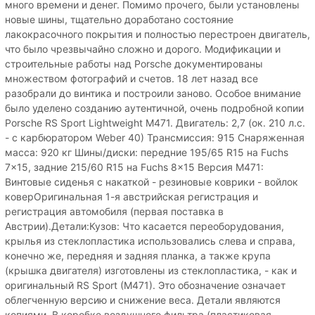
много времени и денег. Помимо прочего, были установлены
новые шины, тщательно доработано состояние
лакокрасочного покрытия и полностью перестроен двигатель,
что было чрезвычайно сложно и дорого. Модификации и
строительные работы над Porsche документированы
множеством фотографий и счетов. 18 лет назад все
разобрали до винтика и построили заново. Особое внимание
было уделено созданию аутентичной, очень подробной копии
Porsche RS Sport Lightweight M471. Двигатель: 2,7 (ок. 210 л.с.
- с карбюратором Weber 40) Трансмиссия: 915 Снаряженная
масса: 920 кг Шины/диски: передние 195/65 R15 на Fuchs
7x15, задние 215/60 R15 на Fuchs 8x15 Версия M471:
Винтовые сиденья с накаткой - резиновые коврики - войлок
коверОригинальная 1-я австрийская регистрация и
регистрация автомобиля (первая поставка в
Австрии).Детали:Кузов: Что касается переоборудования,
крылья из стеклопластика использовались слева и справа,
конечно же, передняя и задняя планка, а также крупа
(крышка двигателя) изготовлены из стеклопластика, - как и
оригинальный RS Sport (M471). Это обозначение означает
облегченную версию и снижение веса. Детали являются
копиями. В коробке воздушного фильтра (пластиковая