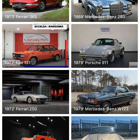
1970' Ferrari 365
1969' Mercedes-Benz 280
1977' Fiat 131
1979' Porsche 911
1972' Ferrari 250
1979' Mercedes-Benz W123