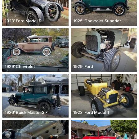
1923' Ford Model T
1925' Chevrolet Superior
1929' Chevrolet
1929' Ford
1926' Buick Master Six
1923' Ford Model T