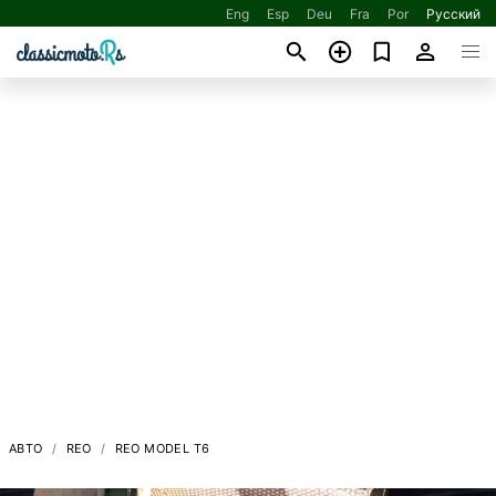
Eng
Esp
Deu
Fra
Por
Русский
АВТО
REO
REO MODEL T6