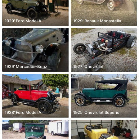
1929' Ford Model A
1929' Renault Monastella
1929' Mercedes-Benz
1927' Chevrolet
1928' Ford Model A
1925' Chevrolet Superior