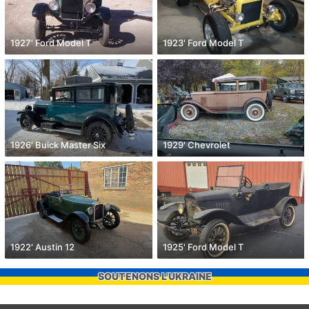
1927' Ford Model T
1923' Ford Model T
1926' Buick Master Six
1929' Chevrolet
1922' Austin 12
1925' Ford Model T
SOUTENONS L'UKRAINE