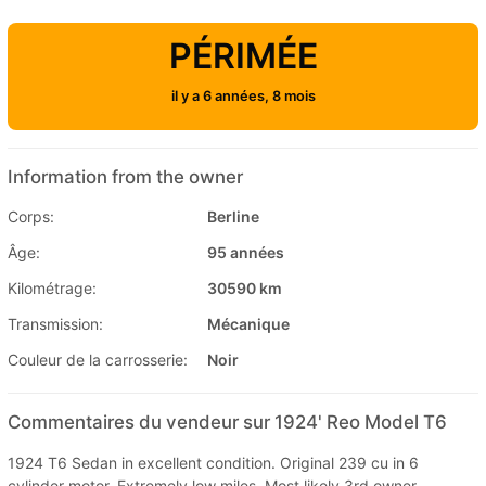
PÉRIMÉE
il y a 6 années, 8 mois
Information from the owner
Corps:
Berline
Âge:
95 années
Kilométrage:
30590 km
Transmission:
Mécanique
Couleur de la carrosserie:
Noir
Commentaires du vendeur sur 1924' Reo Model T6
1924 T6 Sedan in excellent condition. Original 239 cu in 6
cylinder motor. Extremely low miles. Most likely 3rd owner.