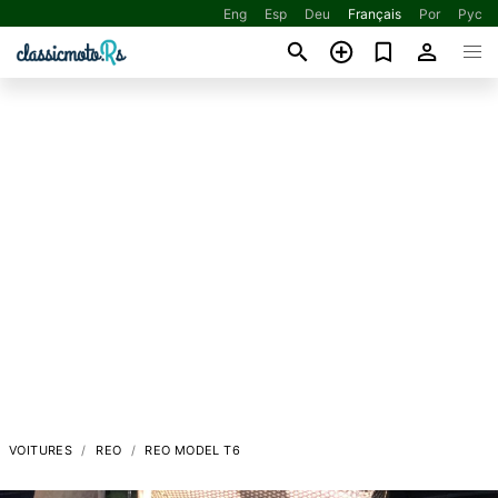
Eng
Esp
Deu
Français
Por
Рус
VOITURES
REO
REO MODEL T6