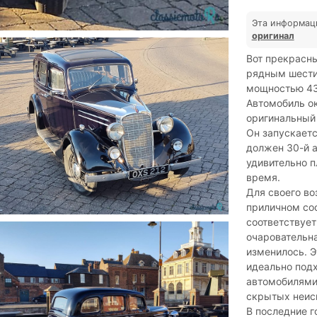
Эта информац
оригинал
Вот прекрасны
рядным шести
мощностью 43 
Автомобиль о
оригинальный
Он запускаетс
должен 30-й а
удивительно 
время.
Для своего во
приличном сос
соответствует
очаровательна
изменилось. Э
идеально под
автомобилями 
скрытых неисп
В последние г