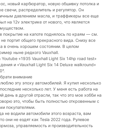
ос, новый карбюратор, новую обшивку потолка и
 свечи, распределитель и регулятор. Он
личным давлением масла, и траффикеры все еще
был на 12v электрике от нового, что является
муществом.
 покрытие на капоте поднялось по краям — см.
о не портит общего прекрасного вида. Снизу все
на в очень хорошем состоянии. В целом
имер ныне редкого Vauxhall.
Youtube «1935 Vauxhall Light Six 14hp road test»
ения и «Vauxhall Light Six 14 Deluxe walkround»
0°.
обрати внимание
я люблю эту эпоху автомобилей. Я купил несколько
последние несколько лет. У меня есть работа на
й день в другой отрасли, так что это мое хобби на
говорю это, чтобы быть полностью откровенным с
ми покупателями.
да не водили автомобили этого возраста, вам
то они не ездят как Tesla 2022 года. Рулевое
ормоза, управляемость и производительность