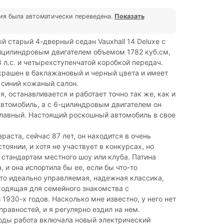
ия была автоматически переведена.
Показать
й старый 4-дверный седан Vauxhall 14 Deluxe с
цилиндровым двигателем объемом 1782 куб.см,
л.с. и четырехступенчатой ​​коробкой передач.
крашен в баклажановый и черный цвета и имеет
 синий кожаный салон.
я, останавливается и работает точно так же, как и
втомобиль, а с 6-цилиндровым двигателем он
плавный. Настоящий роскошный автомобиль в свое
зраста, сейчас 87 лет, он находится в очень
тоянии, и хотя не участвует в конкурсах, но
 стандартам местного шоу или клуба. Патина
, и она испортила бы ее, если бы что-то
то идеально управляемая, надежная классика,
ходящая для семейного знакомства с
1930-х годов. Насколько мне известно, у него нет
равностей, и я регулярно ездил на нем.
оды работа включала новый электрический