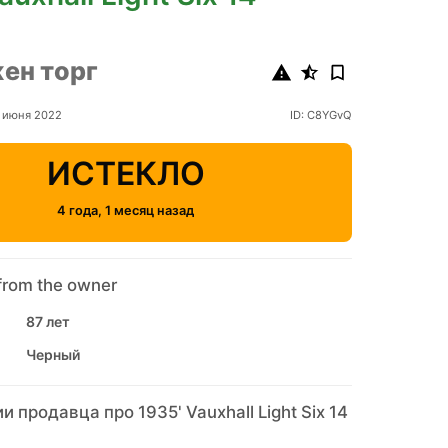
ен торг
 июня 2022
ID: C8YGvQ
ИСТЕКЛО
4 года, 1 месяц назад
from the owner
87 лет
Черный
 продавца про 1935' Vauxhall Light Six 14