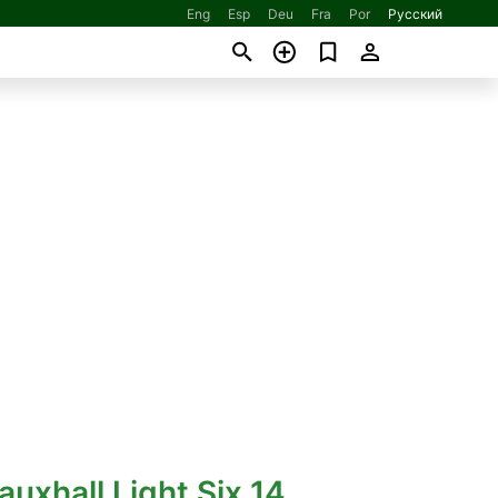
Eng
Esp
Deu
Fra
Por
Русский
auxhall Light Six 14