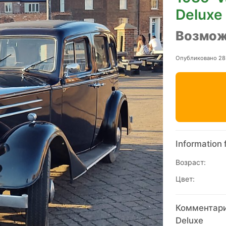
Deluxe
Возмож
Опубликовано 28
Information 
Возраст:
Цвет:
Комментарии
Deluxe