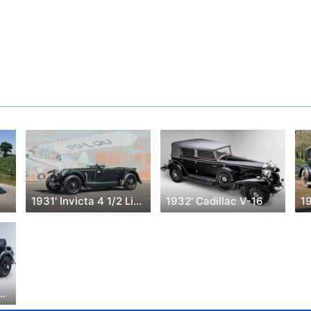
1931' Invicta 4 1/2 Litre
1932' Cadillac V-16
Talbot-Lago T120