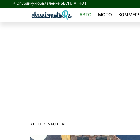
+ Опубликуй объявление БЕСПЛАТНО !
АВТО
МОТО
КОММЕРЧ
АВТО
VAUXHALL