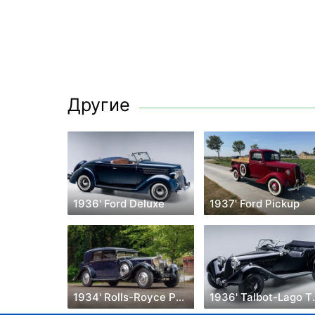
Другие
1936' Ford Deluxe
1937' Ford Pickup
1934' Rolls-Royce Phantom
1936' 