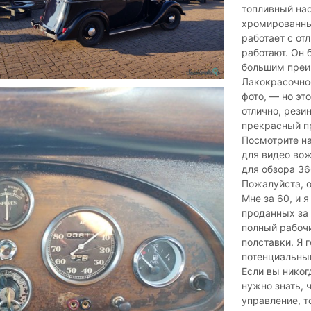
топливный нас
хромированные
работает с от
работают. Он 
большим преи
Лакокрасочное
фото, — но эт
отлично, рези
прекрасный пр
Посмотрите на 
для видео вожд
для обзора 36
Пожалуйста, 
Мне за 60, и 
проданных за 
полный рабочи
полставки. Я 
потенциальны
Если вы никог
нужно знать, ч
управление, т