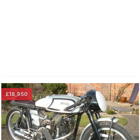
£18,950