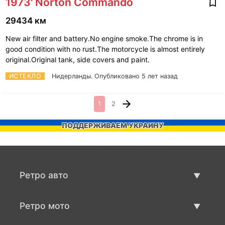
1973' Norton Commando
29434 км
New air filter and battery.No engine smoke.The chrome is in
good condition with no rust.The motorcycle is almost entirely
original.Original tank, side covers and paint.
ИСТЕКЛО
Нидерланды.
Опубликовано 5 лет назад
1
2
ПОДДЕРЖИВАЕМ УКРАИНУ
Ретро авто
Предложения ретро машин
Ретро мото
Продать ретро машину