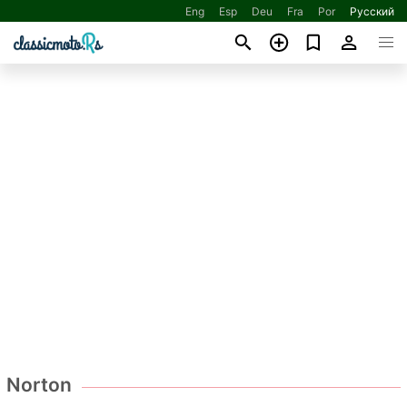
Eng
Esp
Deu
Fra
Por
Русский
Norton