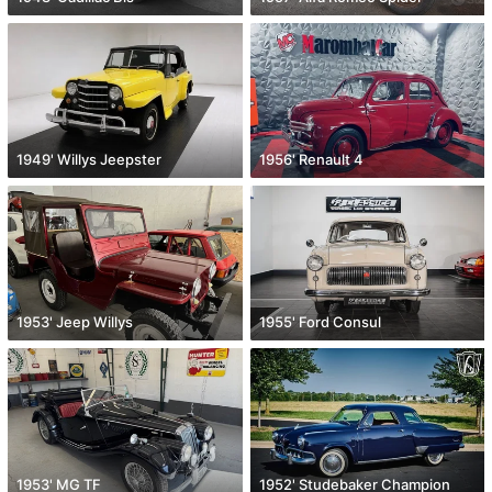
1949' Willys Jeepster
1956' Renault 4
1953' Jeep Willys
1955' Ford Consul
1953' MG TF
1952' Studebaker Champion