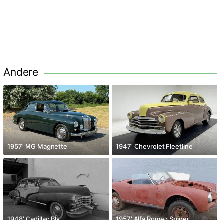
Andere
1957' MG Magnette
1947' Chevrolet Fleetline
1948' Cadillac Bls
1957' Alfa Romeo Spider