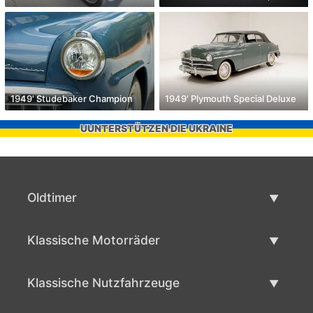
1949' Studebaker Champion
1949' Plymouth Special Deluxe
UUNTERSTÜTZEN DIE UKRAINE
Oldtimer
Oldtimerliste
Klassische Motorräder
Oldtimer verkaufen
Klassische Motorräder Liste
Klassische Nutzfahrzeuge
Verkaufen klassisches Motorrad
Klassische Werbeliste