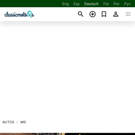
Eng
Esp
Deutsch
Fra
Por
Рус
AUTOS
MG