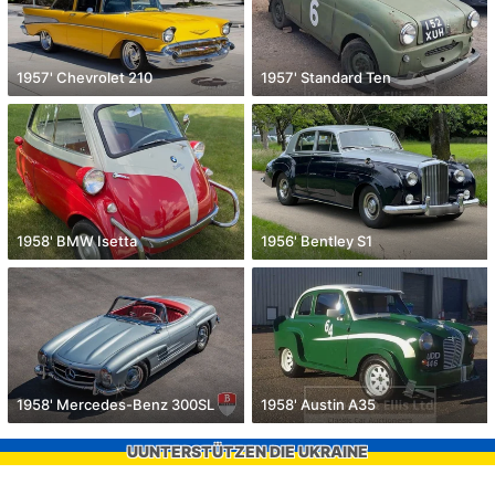
1957' Chevrolet 210
1957' Standard Ten
1958' BMW Isetta
1956' Bentley S1
1958' Mercedes-Benz 300SL
1958' Austin A35
UUNTERSTÜTZEN DIE UKRAINE