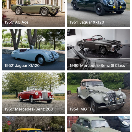
1959' AC Ace
1951' Jaguar Xk120
1952' Jaguar Xk120
1960' Mercedes-Benz Sl Class
1959' Mercedes-Benz 200
1954' MG TF