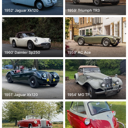
1952' Jaguar Xk120
1959' Triumph TR3
1960' Daimler Sp250
1959' AC Ace
1951' Jaguar Xk120
1954' MG TF