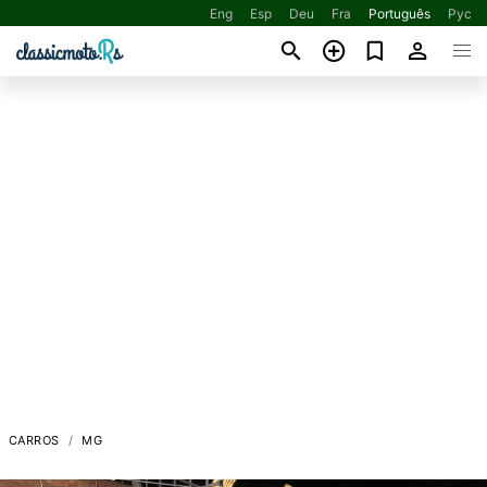
Eng
Esp
Deu
Fra
Português
Рус
CARROS
MG