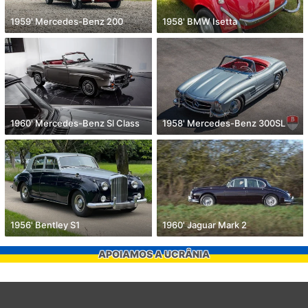
1959' Mercedes-Benz 200
1958' BMW Isetta
1960' Mercedes-Benz Sl Class
1958' Mercedes-Benz 300SL
1956' Bentley S1
1960' Jaguar Mark 2
APOIAMOS A UCRÂNIA