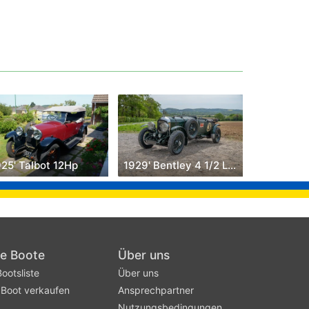
925' Talbot 12Hp
1929' Bentley 4 1/2 Litre
he Boote
Über uns
ootsliste
Über uns
 Boot verkaufen
Ansprechpartner
Nutzungsbedingungen