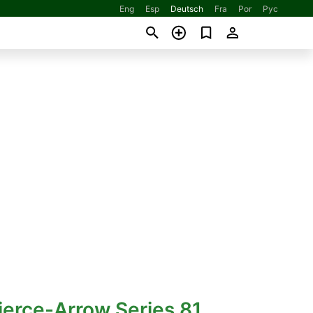
Eng
Esp
Deutsch
Fra
Por
Рус
ierce-Arrow Series 81