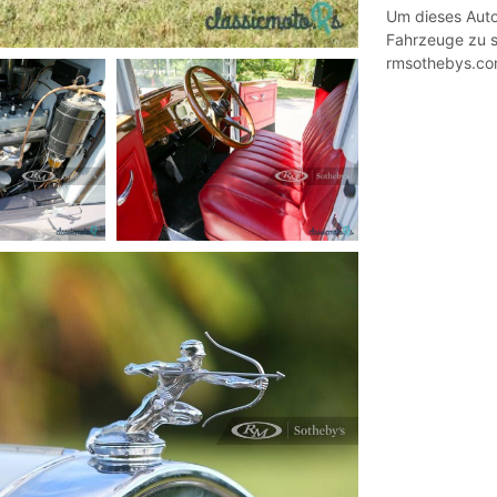
Um dieses Auto
Fahrzeuge zu s
rmsothebys.com