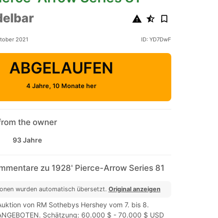
elbar
ktober 2021
ID: YD7DwF
ABGELAUFEN
4 Jahre, 10 Monate her
from the owner
93 Jahre
mmentare zu 1928' Pierce-Arrow Series 81
ionen wurden automatisch übersetzt.
Original anzeigen
 Auktion von RM Sothebys Hershey vom 7. bis 8.
ANGEBOTEN. Schätzung: 60.000 $ - 70.000 $ USD