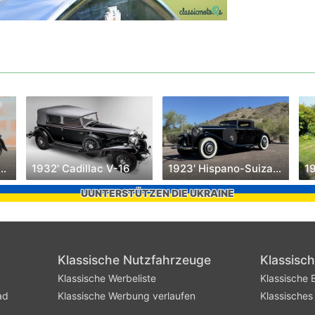
 Invicta 4 1/2 Litre
1932' Cadillac V-16
1923' Hispano-Suiza H6
1
UUNTERSTÜTZEN DIE UKRAINE
Klassische Nutzfahrzeuge
Klassisc
Klassische Werbeliste
Klassische B
ad
Klassische Werbung verlaufen
Klassisches