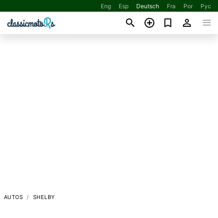
Eng
Esp
Deutsch
Fra
Por
Рус
AUTOS
SHELBY