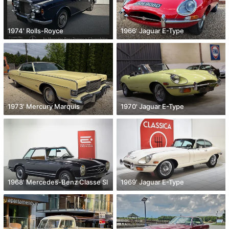
1974' Rolls-Royce
1966' Jaguar E-Type
1973' Mercury Marquis
1970' Jaguar E-Type
1968' Mercedes-Benz Classe Sl
1969' Jaguar E-Type