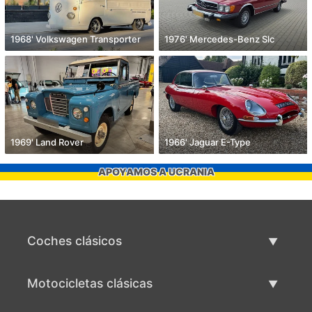
1968' Volkswagen Transporter
1976' Mercedes-Benz Slc
1969' Land Rover
1966' Jaguar E-Type
APOYAMOS A UCRANIA
Coches clásicos
Lista de autos clásicos
Motocicletas clásicas
Vender coche clásico