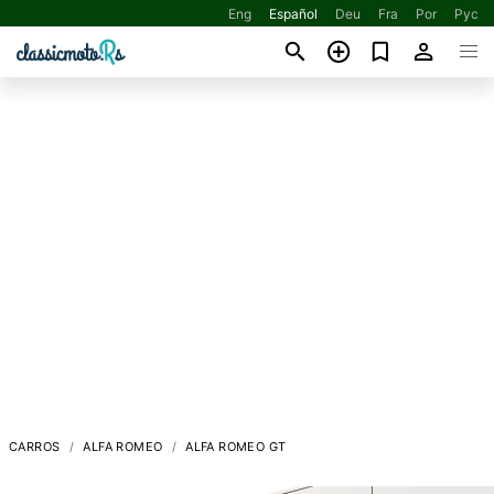
Eng
Español
Deu
Fra
Por
Рус
CARROS
ALFA ROMEO
ALFA ROMEO GT