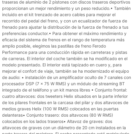
traseras de aluminio de 2 pistones con discos traseros deportivos
proporcionan un mejor rendimiento y un peso reducido.• También
incluido en el kit trenzado de acero cables para mejorar el
recorrido del pedal del freno, y con un ecualizador de fuerza de
frenado para ajustar la distribución de la fuerza de frenado a tus
preferencias conductor.• Para obtener el máximo rendimiento y
eficacia del sistema de frenos en el rango de temperatura más
amplio posible, elegimos las pastillas de freno Ferodo
Performance para una conducción rápida en carreteras y pistas
de carreras. El interior del coche también se ha modificado en el
modelo presentado. El interior está tapizado en cuero y, para
mejorar el confort de viaje, también se ha modernizado el equipo
de audio: • instalación de un amplificador oculto de 7 canales con
procesador DSP (7 x 75 W RMS) y un módulo de streaming BT
integrado de el teléfono y un kit manos libres • Conjunto frontal:
cuatro altavoces: dos tweeters Helix situados en la parte inferior
de los pilares frontales en la carcasa del pilar y dos altavoces de
medios graves Helix (100 W RMS) colocados en las puertas
delanteras• Conjunto trasero: dos altavoces (80 W RMS)
colocados en los lados traseros• Altavoz de graves: dos
altavoces de graves con un diámetro de 20 cm instalados en la
parte trasera del maletero. El coche presentado está matriculado.