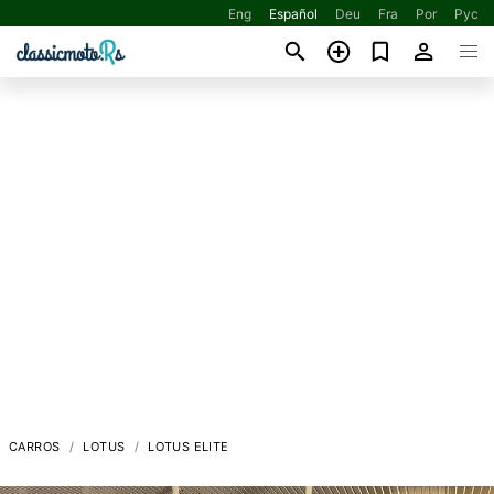
Eng
Español
Deu
Fra
Por
Рус
CARROS
LOTUS
LOTUS ELITE