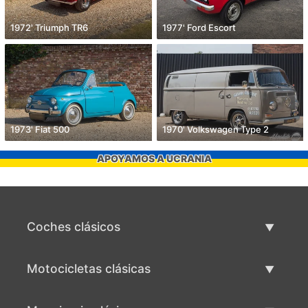
1972' Triumph TR6
1977' Ford Escort
1973' Fiat 500
1970' Volkswagen Type 2
APOYAMOS A UCRANIA
Coches clásicos
Lista de autos clásicos
Motocicletas clásicas
Vender coche clásico
Lista de motocicletas clásicas