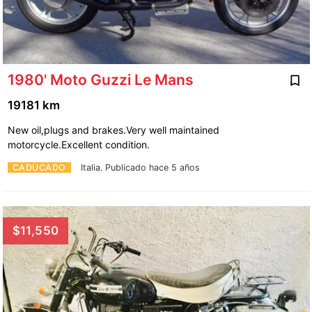
1980' Moto Guzzi Le Mans
19181 km
New oil,plugs and brakes.Very well maintained
motorcycle.Excellent condition.
CADUCADO
Italia.
Publicado hace 5 años
$11,550