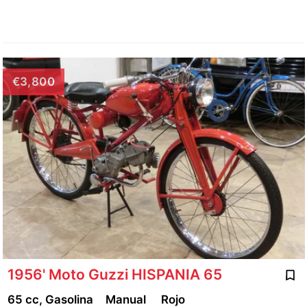
€3,800
1956' Moto Guzzi HISPANIA 65
65 cc, Gasolina
Manual
Rojo