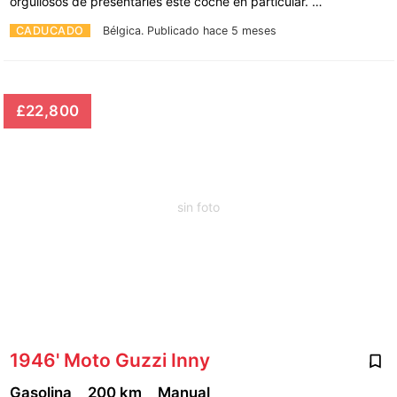
orgullosos de presentarles este coche en particular. …
CADUCADO
Bélgica.
Publicado hace 5 meses
£22,800
sin foto
1946' Moto Guzzi Inny
Gasolina
200 km
Manual