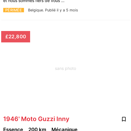
et nous sommes fiers de vous …
PÉRIMÉE
Belgique.
Publié il y a 5 mois
£22,800
sans photo
1946' Moto Guzzi Inny
Essence
200 km
Mécanique