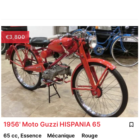
€3,800
1956' Moto Guzzi HISPANIA 65
65 cc, Essence
Mécanique
Rouge