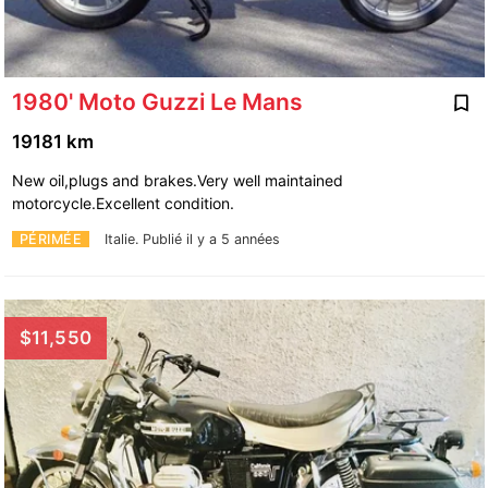
1980' Moto Guzzi Le Mans
19181 km
New oil,plugs and brakes.Very well maintained
motorcycle.Excellent condition.
PÉRIMÉE
Italie.
Publié il y a 5 années
$11,550