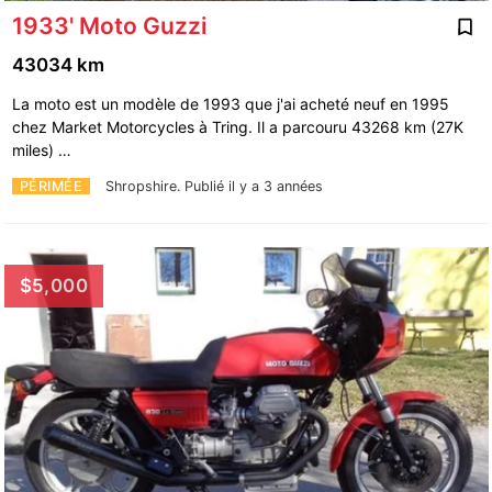
1933' Moto Guzzi
43034 km
La moto est un modèle de 1993 que j'ai acheté neuf en 1995
chez Market Motorcycles à Tring. Il a parcouru 43268 km (27K
miles) …
PÉRIMÉE
Shropshire.
Publié il y a 3 années
$5,000